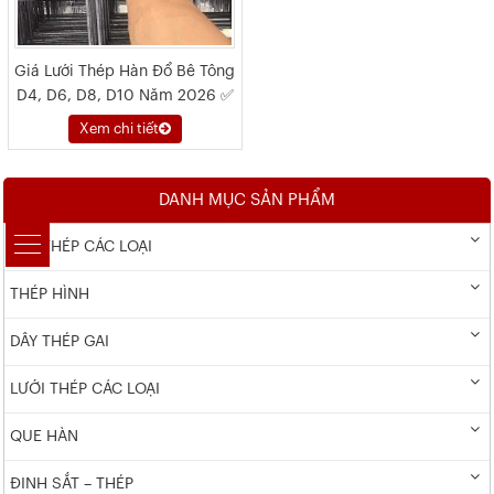
Giá Lưới Thép Hàn Đổ Bê Tông
D4, D6, D8, D10 Năm 2026 ✅
Xem chi tiết
DANH MỤC SẢN PHẨM
DÂY THÉP CÁC LOẠI
THÉP HÌNH
DÂY THÉP GAI
LƯỚI THÉP CÁC LOẠI
QUE HÀN
ĐINH SẮT – THÉP