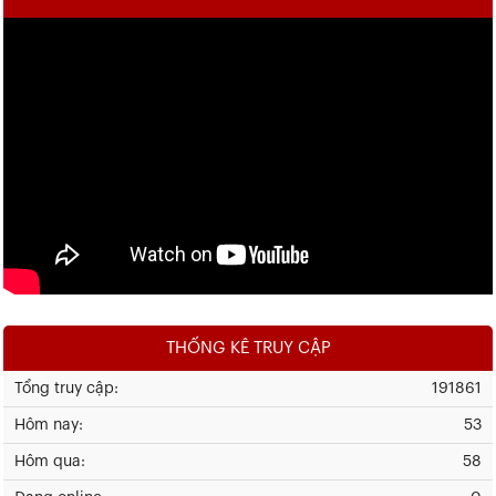
THỐNG KÊ TRUY CẬP
Tổng truy cập:
191861
Hôm nay:
53
Hôm qua:
58