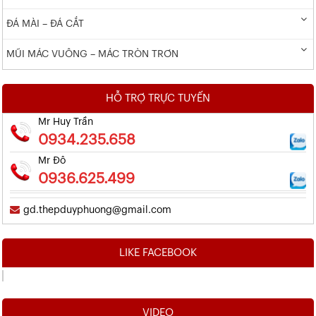
ĐÁ MÀI – ĐÁ CẮT
MŨI MÁC VUÔNG – MÁC TRÒN TRƠN
HỖ TRỢ TRỰC TUYẾN
Mr Huy Trần
0934.235.658
Mr Đô
0936.625.499
gd.thepduyphuong@gmail.com
LIKE FACEBOOK
VIDEO