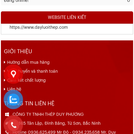
Đang online:
0
WEBSITE LIÊN KIẾT
https://www.dayluoithep.com
GIỚI THIỆU
Hướng dẫn mua hàng
Vận chuyển và thanh toán
Cam kết chất lượng
Liên hệ
THÔNG TIN LIÊN HỆ
CÔNG TY TNHH THÉP DUY PHƯƠNG
Số 165 Tân Lập, Đình Bảng, Từ Sơn, Bắc Ninh
Hotline 0936.625.499 Mr Đô - 0934.235.658 Mr. Duy