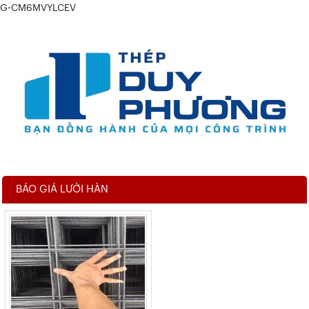
G-CM6MVYLCEV
BÁO GIÁ LƯỚI HÀN