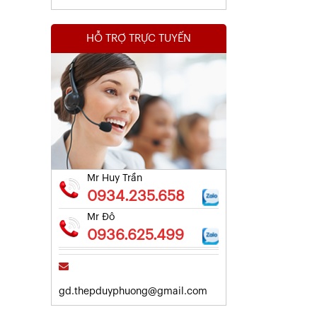
HỖ TRỢ TRỰC TUYẾN
Kết Quả Thử Nghiệm Lưới Tô Tường
Xem chi tiết
Mr Huy Trần
0934.235.658
Mr Đô
0936.625.499
gd.thepduyphuong@gmail.com
Kết Quả Thử Nghiệm Lưới Tô Tường