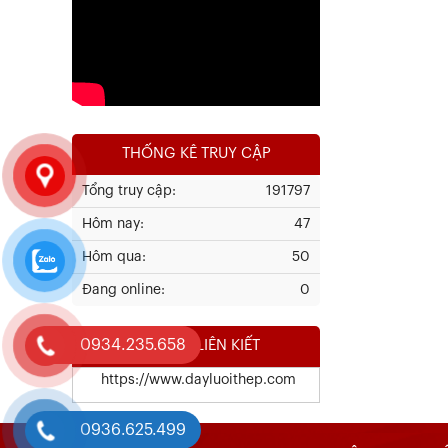
Xem chi tiết
THỐNG KÊ TRUY CẬP
Tổng truy cập:
191797
Hôm nay:
47
Kết Quả Thử Nghiệm Lưới Tô Tường
Hôm qua:
50
Đang online:
0
Xem chi tiết
0934.235.658
WEBSITE LIÊN KIẾT
https://www.dayluoithep.com
0936.625.499