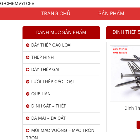
G-CM6MVYLCEV
TRANG CHỦ
SẢN PHẨM
ĐINH THÉP 
DANH MỤC SẢN PHẨM
DÂY THÉP CÁC LOẠI
THÉP HÌNH
DÂY THÉP GAI
LƯỚI THÉP CÁC LOẠI
Chứng Chỉ Dây Mạ Kẽm Nhúng
QUE HÀN
Nóng
ĐINH SẮT – THÉP
Đinh T
Xem chi tiết
ĐÁ MÀI – ĐÁ CẮT
MŨI MÁC VUÔNG – MÁC TRÒN
TRƠN