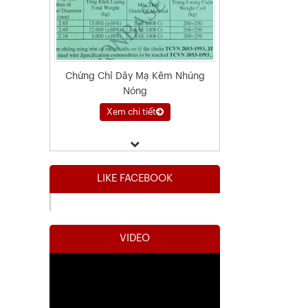
Chứng Chỉ Dây Mạ Kẽm Nhúng
Nóng
Xem chi tiết
LIKE FACEBOOK
VIDEO
Kết Quả Thử Nghiệm Lưới Tô Tường