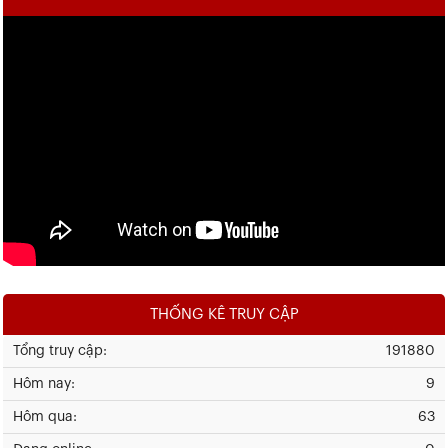
THỐNG KÊ TRUY CẬP
Tổng truy cập:
191880
Hôm nay:
9
Hôm qua:
63