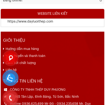
Đang online:
0
WEBSITE LIÊN KIẾT
https://www.dayluoithep.com
GIỚI THIỆU
Hướng dẫn mua hàng
Vận chuyển và thanh toán
Cam kết chất lượng
Liên hệ
THÔNG TIN LIÊN HỆ
CÔNG TY TNHH THÉP DUY PHƯƠNG
Số 165 Tân Lập, Đình Bảng, Từ Sơn, Bắc Ninh
Hotline 0936.625.499 Mr Đô - 0934.235.658 Mr. Duy