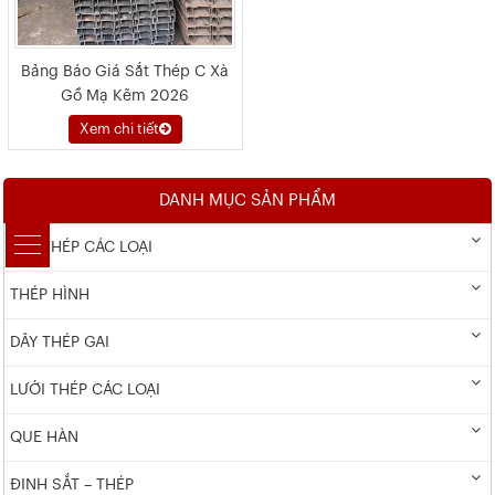
Bảng Báo Giá Sắt Thép C Xà
Gồ Mạ Kẽm 2026
Xem chi tiết
DANH MỤC SẢN PHẨM
DÂY THÉP CÁC LOẠI
THÉP HÌNH
DÂY THÉP GAI
LƯỚI THÉP CÁC LOẠI
QUE HÀN
ĐINH SẮT – THÉP