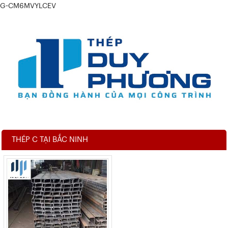
G-CM6MVYLCEV
THÉP C TẠI BẮC NINH