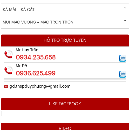
ĐÁ MÀI – ĐÁ CẮT
MŨI MÁC VUÔNG – MÁC TRÒN TRƠN
HỖ TRỢ TRỰC TUYẾN
Mr Huy Trần
0934.235.658
Mr Đô
0936.625.499
gd.thepduyphuong@gmail.com
LIKE FACEBOOK
VIDEO