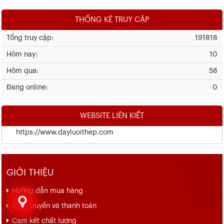
THỐNG KÊ TRUY CẬP
Tổng truy cập:
191818
Hôm nay:
10
Hôm qua:
58
Đang online:
0
WEBSITE LIÊN KIẾT
https://www.dayluoithep.com
GIỚI THIỆU
Hướng dẫn mua hàng
Vận chuyển và thanh toán
Cam kết chất lượng