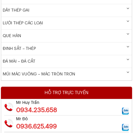
DÂY THÉP GAI
LƯỚI THÉP CÁC LOẠI
QUE HÀN
ĐINH SẮT – THÉP
ĐÁ MÀI – ĐÁ CẮT
MŨI MÁC VUÔNG – MÁC TRÒN TRƠN
HỖ TRỢ TRỰC TUYẾN
Mr Huy Trần
0934.235.658
Mr Đô
0936.625.499