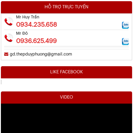
HỖ TRỢ TRỰC TUYẾN
Mr Huy Trần
0934.235.658
Mr Đô
0936.625.499
gd.thepduyphuong@gmail.com
LIKE FACEBOOK
VIDEO