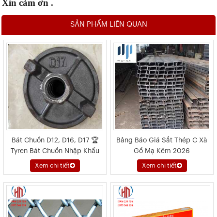
Xin cảm ơn .
SẢN PHẨM LIÊN QUAN
Bát Chuồn D12, D16, D17 🏆
Bảng Báo Giá Sắt Thép C Xà
Tyren Bát Chuồn Nhập Khẩu
Gồ Mạ Kẽm 2026
2026
Xem chi tiết
Xem chi tiết