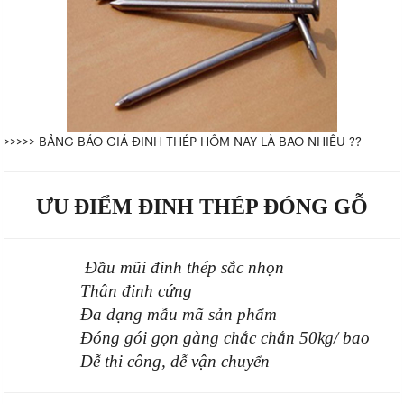
>>>>> BẢNG BÁO GIÁ ĐINH THÉP HÔM NAY LÀ BAO NHIÊU ??
ƯU ĐIỂM ĐINH THÉP ĐÓNG GỖ
Đầu mũi đinh thép sắc nhọn
Thân đinh cứng
Đa dạng mẫu mã sản phẩm
Đóng gói gọn gàng chắc chắn 50kg/ bao
Dễ thi công, dễ vận chuyển