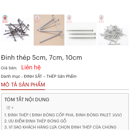
Đinh thép 5cm, 7cm, 10cm
Liên hệ
Giá bán:
Danh mục :
ĐINH SẮT – THÉP
Sản Phẩm
MÔ TẢ SẢN PHẨM
TÓM TẮT NỘI DUNG
ĐINH THÉP ( ĐINH ĐÓNG CỐP PHA, ĐINH ĐÓNG PALET .V.V.V)
ƯU ĐIỂM ĐINH THÉP ĐÓNG GỖ
VÌ SAO KHÁCH HÀNG LỰA CHỌN ĐINH THÉP CỦA CHÚNG