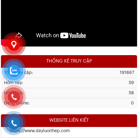
THỐNG KÊ TRUY CẬP
Tổng truy cập:
191867
Hôm nay:
59
Hôm qua:
58
Đang online:
0
WEBSITE LIÊN KIẾT
https://www.dayluoithep.com