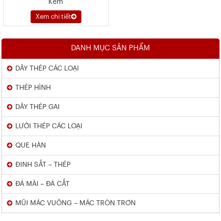
Kẽm
Xem chi tiết
DANH MỤC SẢN PHẨM
DÂY THÉP CÁC LOẠI
THÉP HÌNH
DÂY THÉP GAI
LƯỚI THÉP CÁC LOẠI
QUE HÀN
ĐINH SẮT – THÉP
ĐÁ MÀI – ĐÁ CẮT
MŨI MÁC VUÔNG – MÁC TRÒN TRƠN