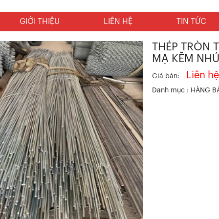
GIỚI THIỆU
LIÊN HỆ
TIN TỨC
THÉP TRÒN TR
MẠ KẼM NH
Liên h
Giá bán:
Danh mục :
HÀNG B