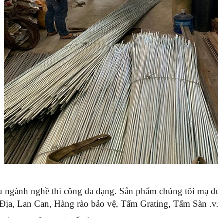
u ngành nghề thi công đa dạng. Sản phẩm chúng tôi mạ đư
 Địa, Lan Can, Hàng rào bảo vệ, Tấm Grating, Tấm Sàn .v