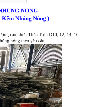
 NHÚNG NÓNG
ạ Kẽm Nhúng Nóng )
ượng cao như : Thép Tròn D10, 12, 14, 16,
húng nóng theo yêu cầu.