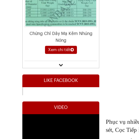
Kết Quả Thử Nghiệm Lưới Tô Tường
Xem chi tiết
LIKE FACEBOOK
VIDEO
Phục vụ nhiề
Kết Quả Thử Nghiệm Lưới Tô Tường
sét, Cọc Tiếp