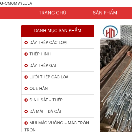
Chứng Chỉ Dây Mạ Kẽm Nhúng
G-CM6MVYLCEV
Nóng
TRANG CHỦ
SẢN PHẨM
Xem chi tiết
DANH MỤC SẢN PHẨM
DÂY THÉP CÁC LOẠI
THÉP HÌNH
DÂY THÉP GAI
LƯỚI THÉP CÁC LOẠI
Kết Quả Thử Nghiệm Lưới Tô Tường
QUE HÀN
ĐINH SẮT – THÉP
Xem chi tiết
ĐÁ MÀI – ĐÁ CẮT
MŨI MÁC VUÔNG – MÁC TRÒN
TRƠN