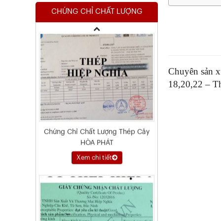
HÒA PHÁT
CHỨNG CHỈ CHẤT LƯỢNG
Xem chi tiết
Chuyên sản x
18,20,22 – T
Chứng Chỉ Dây Mạ Kẽm Nhúng
Nóng
Xem chi tiết