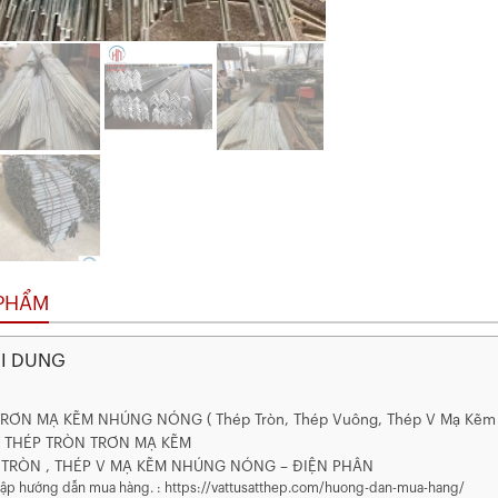
 PHẨM
ỘI DUNG
RƠN MẠ KẼM NHÚNG NÓNG ( Thép Tròn, Thép Vuông, Thép V Mạ Kẽm
T THÉP TRÒN TRƠN MẠ KẼM
 TRÒN , THÉP V MẠ KẼM NHÚNG NÓNG – ĐIỆN PHÂN
 cập hướng dẫn mua hàng. : https://vattusatthep.com/huong-dan-mua-hang/