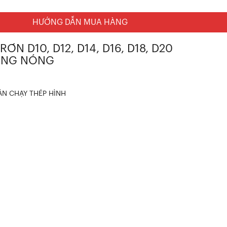
HƯỚNG DẪN MUA HÀNG
ƠN D10, D12, D14, D16, D18, D20
ÚNG NÓNG
ệ
ÁN CHẠY
THÉP HÌNH