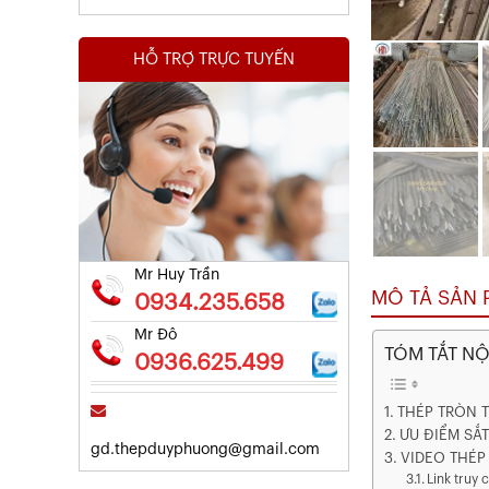
HỖ TRỢ TRỰC TUYẾN
Kết Quả Thử Nghiệm Lưới Tô Tường
Xem chi tiết
Mr Huy Trần
MÔ TẢ SẢN
0934.235.658
Mr Đô
TÓM TẮT N
0936.625.499
THÉP TRÒN T
ƯU ĐIỂM SẮ
gd.thepduyphuong@gmail.com
VIDEO THÉP
Chứng Chỉ Chất Lượng Thép Cây
Link truy