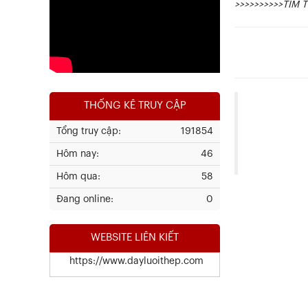
Xem chi tiết
>>>>>>>>>>TÌM
+ Độ bề
THỐNG KÊ TRUY CẬP
+ Màu s
Tổng truy cập:
191854
+ Dễ th
Hôm nay:
46
+ Nâng c
Chứng Chỉ Chất Lượng Thép Cây
Hôm qua:
58
HÒA PHÁT
Đang online:
0
Xem chi tiết
WEBSITE LIÊN KIẾT
https://www.dayluoithep.com