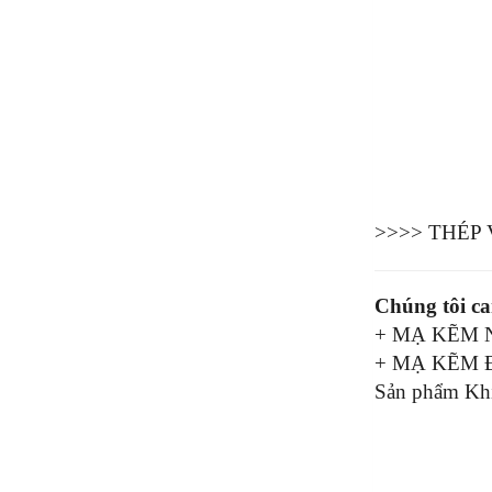
>>>> THÉP
Chúng tôi c
+ MẠ KẼM
+ MẠ KẼM 
Sản phẩm Khi