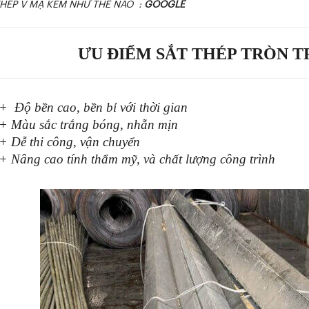
 THÉP V MẠ KẼM NHƯ THẾ NÀO :
GOOGLE
ƯU ĐIỂM SẮT THÉP TRÒN 
n cao, bền bỉ với thời gian
ắc trắng bóng, nhẵn mịn
i công, vận chuyển
ao tính thẩm mỹ, và chất lượng công trình