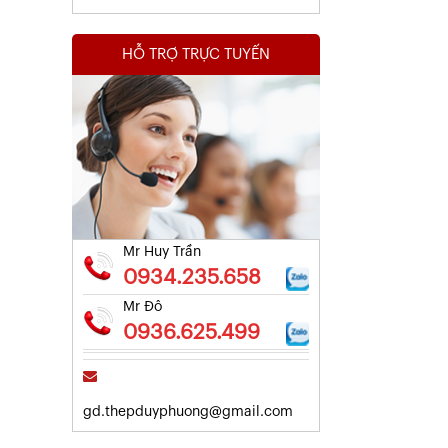
HỖ TRỢ TRỰC TUYẾN
Kết Quả Thử Nghiệm Lưới Tô Tường
Xem chi tiết
Mr Huy Trần
0934.235.658
Mr Đô
0936.625.499
gd.thepduyphuong@gmail.com