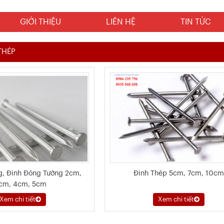
GIỚI THIỆU
LIÊN HỆ
TIN TỨC
THÉP
g, Đinh Đóng Tường 2cm,
Đinh Thép 5cm, 7cm, 10c
cm, 4cm, 5cm
Xem chi tiết
Xem chi tiết