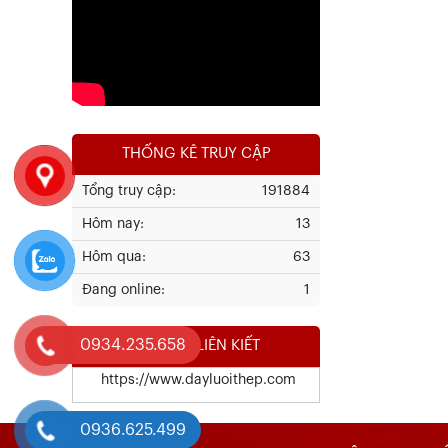
Xem chi tiết
THỐNG KÊ TRUY CẬP
Tổng truy cập:
191884
Hôm nay:
13
Hôm qua:
63
Chứng Chỉ Chất Lượng Thép Cây
HÒA PHÁT
Đang online:
1
Xem chi tiết
0934.235.658
WEBSITE LIÊN KIẾT
https://www.dayluoithep.com
0936.625.499