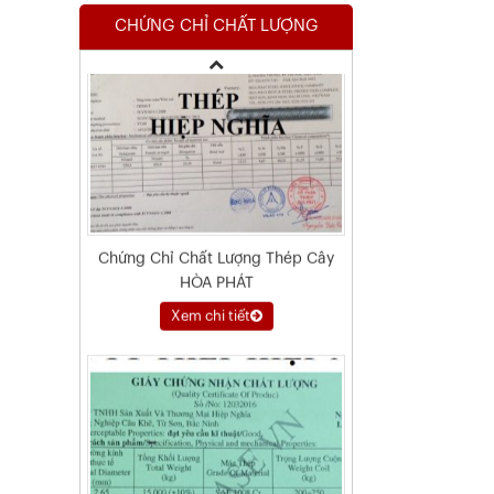
Chứng Chỉ Chất Lượng Thép Cây
HÒA PHÁT
CHỨNG CHỈ CHẤT LƯỢNG
Xem chi tiết
Chứng Chỉ Dây Mạ Kẽm Nhúng
Nóng
Xem chi tiết