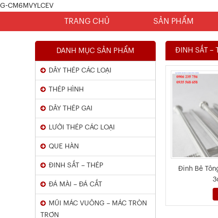
G-CM6MVYLCEV
Chứng Chỉ Dây Mạ Kẽm Nhúng
TRANG CHỦ
SẢN PHẨM
Nóng
Xem chi tiết
ĐINH SẮT – 
DANH MỤC SẢN PHẨM
DÂY THÉP CÁC LOẠI
THÉP HÌNH
DÂY THÉP GAI
LƯỚI THÉP CÁC LOẠI
QUE HÀN
Kết Quả Thử Nghiệm Lưới Tô Tường
ĐINH SẮT – THÉP
Đinh Bê Tôn
3
Xem chi tiết
ĐÁ MÀI – ĐÁ CẮT
MŨI MÁC VUÔNG – MÁC TRÒN
TRƠN