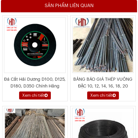
SẢN PHẨM LIÊN QUAN
Đá Cắt Hải Dương D100, D125,
BẢNG BÁO GIÁ THÉP VUÔNG
D180, D350 Chính Hãng
ĐẶC 10, 12, 14, 16, 18, 20
Xem chi tiết
Xem chi tiết