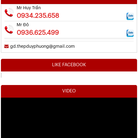
Mr Huy Trần
0934.235.658
Mr Đô
0936.625.499
gd.thepduyphuong@gmail.com
LIKE FACEBOOK
VIDEO