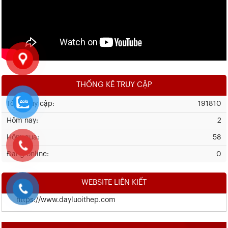
THỐNG KÊ TRUY CẬP
Tổng truy cập:
191810
Hôm nay:
2
Hôm qua:
58
Đang online:
0
WEBSITE LIÊN KIẾT
https://www.dayluoithep.com