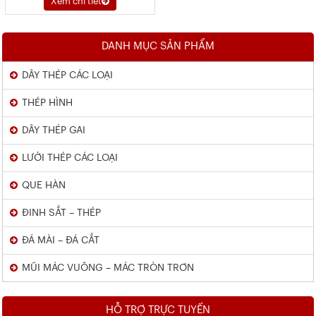
Xem chi tiết
DANH MỤC SẢN PHẨM
DÂY THÉP CÁC LOẠI
THÉP HÌNH
DÂY THÉP GAI
LƯỚI THÉP CÁC LOẠI
QUE HÀN
ĐINH SẮT – THÉP
ĐÁ MÀI – ĐÁ CẮT
MŨI MÁC VUÔNG – MÁC TRÒN TRƠN
HỖ TRỢ TRỰC TUYẾN