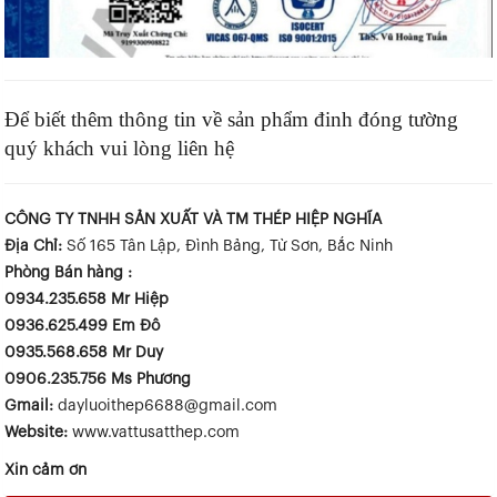
Để biết thêm thông tin về sản phẩm đinh đóng tường
quý khách vui lòng liên hệ
CÔNG TY TNHH SẢN XUẤT VÀ TM THÉP HIỆP NGHĨA
Địa Chỉ:
Số 165 Tân Lập, Đình Bảng, Từ Sơn, Bắc Ninh
Phòng Bán hàng :
0934.235.658
Mr Hiệp
0936.625.499 Em Đô
0935.568.658 Mr Duy
0906.235.756 Ms Phương
Gmail:
dayluoithep6688@gmail.com
Website:
www.vattusatthep.com
Xin cảm ơn