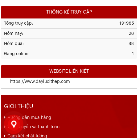
THỐNG KÊ TRUY CẬP
Tổng truy cập:
191985
Hôm nay:
26
Hôm qua:
88
Đang online:
1
WEBSITE LIÊN KIẾT
https://www.dayluoithep.com
GIỚI THIỆU
Hướng dẫn mua hàng
Vận chuyển và thanh toán
Cam kết chất lượng