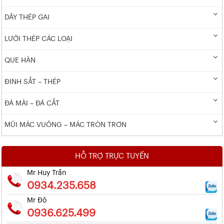
DÂY THÉP GAI
LƯỚI THÉP CÁC LOẠI
QUE HÀN
ĐINH SẮT – THÉP
ĐÁ MÀI – ĐÁ CẮT
MŨI MÁC VUÔNG – MÁC TRÒN TRƠN
HỖ TRỢ TRỰC TUYẾN
Mr Huy Trần
0934.235.658
Mr Đô
0936.625.499