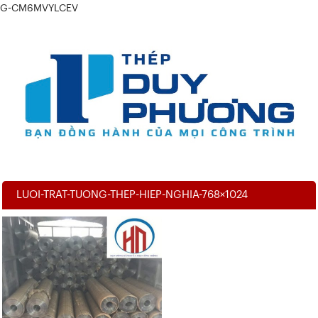
G-CM6MVYLCEV
LUOI-TRAT-TUONG-THEP-HIEP-NGHIA-768×1024