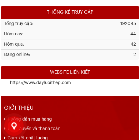
THỐNG KÊ TRUY CẬP
Tổng truy cập:
192045
Hôm nay:
44
Hôm qua:
42
Đang online:
2
WEBSITE LIÊN KIẾT
https://www.dayluoithep.com
GIỚI THIỆU
Hướng dẫn mua hàng
Vận chuyển và thanh toán
Cam kết chất lượng