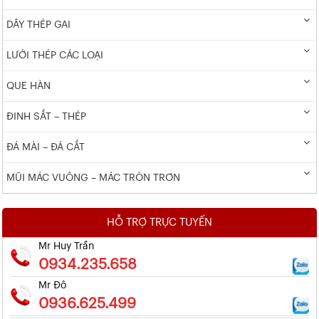
DÂY THÉP GAI
LƯỚI THÉP CÁC LOẠI
QUE HÀN
ĐINH SẮT – THÉP
ĐÁ MÀI – ĐÁ CẮT
MŨI MÁC VUÔNG – MÁC TRÒN TRƠN
HỖ TRỢ TRỰC TUYẾN
Mr Huy Trần
0934.235.658
Mr Đô
0936.625.499