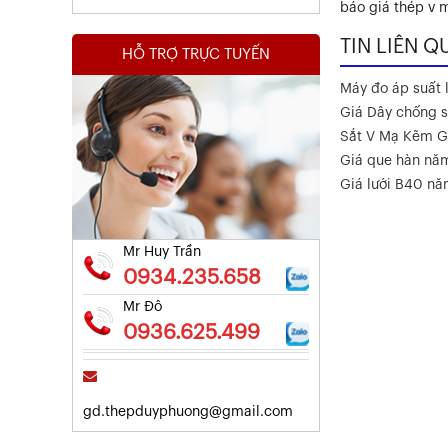
báo giá thép v
TIN LIÊN Q
HỖ TRỢ TRỰC TUYẾN
Máy đo áp suất l
Giá Dây chống s
Sắt V Mạ Kẽm G
Kết Quả Thử Nghiệm Lưới Tô Tường
Giá que hàn nă
Giá lưới B40 n
Xem chi tiết
Mr Huy Trần
0934.235.658
Mr Đô
0936.625.499
gd.thepduyphuong@gmail.com
Kết Quả Thử Nghiệm Lưới Tô Tường