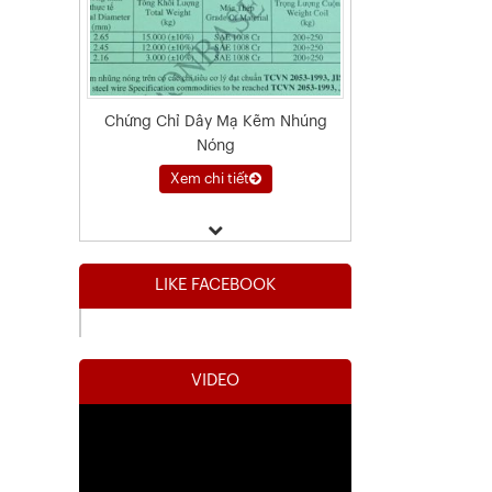
Chứng Chỉ Dây Mạ Kẽm Nhúng
Nóng
Xem chi tiết
LIKE FACEBOOK
VIDEO
Kết Quả Thử Nghiệm Lưới Tô Tường