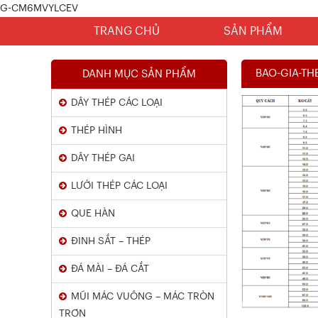
G-CM6MVYLCEV
TRANG CHỦ
SẢN PHẨM
BAO-GIA-TH
DANH MỤC SẢN PHẨM
DÂY THÉP CÁC LOẠI
THÉP HÌNH
DÂY THÉP GAI
LƯỚI THÉP CÁC LOẠI
Chứng Chỉ Dây Mạ Kẽm Nhúng
QUE HÀN
Nóng
ĐINH SẮT – THÉP
Xem chi tiết
ĐÁ MÀI – ĐÁ CẮT
MŨI MÁC VUÔNG – MÁC TRÒN
TRƠN