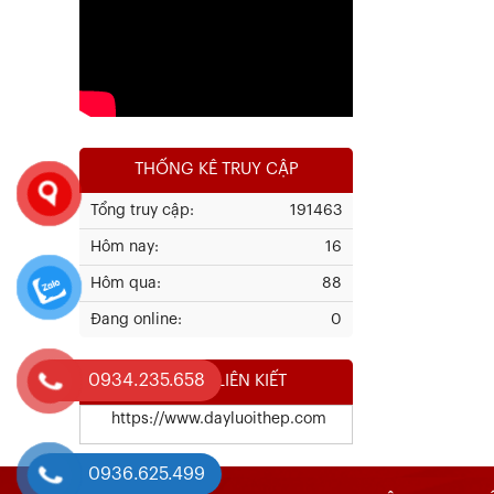
Xem chi tiết
THỐNG KÊ TRUY CẬP
Tổng truy cập:
191463
Hôm nay:
16
Kết Quả Thử Nghiệm Lưới Tô Tường
Hôm qua:
88
Đang online:
0
Xem chi tiết
0934.235.658
WEBSITE LIÊN KIẾT
https://www.dayluoithep.com
0936.625.499