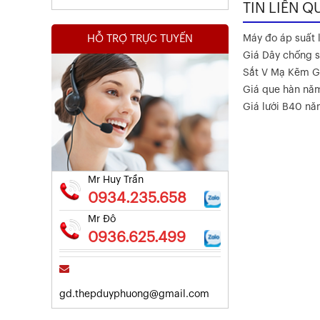
TIN LIÊN Q
HỖ TRỢ TRỰC TUYẾN
Máy đo áp suất l
Giá Dây chống s
Sắt V Mạ Kẽm G
Giá que hàn nă
Kết Quả Thử Nghiệm Lưới Tô Tường
Giá lưới B40 n
Xem chi tiết
Mr Huy Trần
0934.235.658
Mr Đô
0936.625.499
gd.thepduyphuong@gmail.com
Kết Quả Thử Nghiệm Lưới Tô Tường