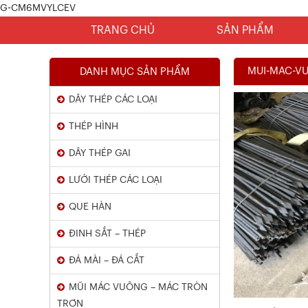
G-CM6MVYLCEV
TRANG CHỦ
SẢN PHẨM
MUI-MAC-VU
DANH MỤC SẢN PHẨM
DÂY THÉP CÁC LOẠI
THÉP HÌNH
DÂY THÉP GAI
LƯỚI THÉP CÁC LOẠI
Chứng Chỉ Dây Mạ Kẽm Nhúng
QUE HÀN
Nóng
ĐINH SẮT – THÉP
Xem chi tiết
ĐÁ MÀI – ĐÁ CẮT
MŨI MÁC VUÔNG – MÁC TRÒN
TRƠN