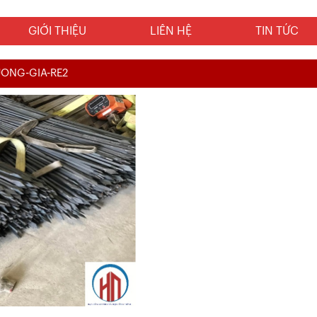
GIỚI THIỆU
LIÊN HỆ
TIN TỨC
ONG-GIA-RE2