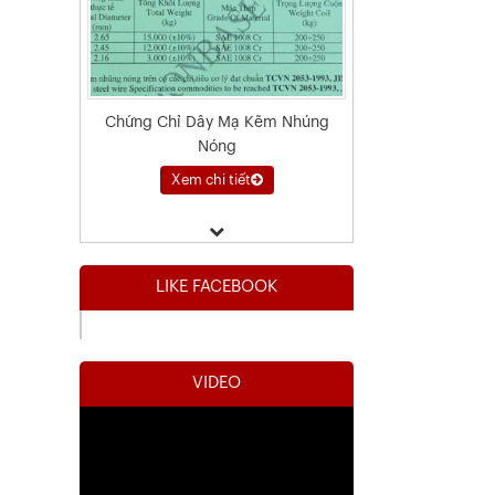
Chứng Chỉ Dây Mạ Kẽm Nhúng
Nóng
Xem chi tiết
LIKE FACEBOOK
VIDEO
Kết Quả Thử Nghiệm Lưới Tô Tường