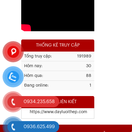
Xem chi tiết
THỐNG KÊ TRUY CẬP
Tổng truy cập:
191989
Hôm nay:
30
Kết Quả Thử Nghiệm Lưới Tô Tường
Hôm qua:
88
Đang online:
1
Xem chi tiết
0934.235.658
WEBSITE LIÊN KIẾT
https://www.dayluoithep.com
0936.625.499