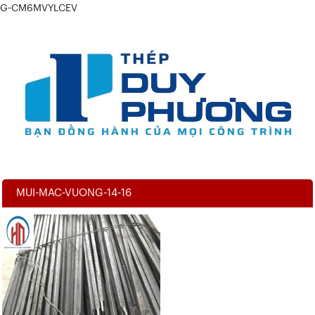
G-CM6MVYLCEV
MUI-MAC-VUONG-14-16