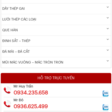
DÂY THÉP GAI
LƯỚI THÉP CÁC LOẠI
QUE HÀN
ĐINH SẮT – THÉP
ĐÁ MÀI – ĐÁ CẮT
MŨI MÁC VUÔNG – MÁC TRÒN TRƠN
HỖ TRỢ TRỰC TUYẾN
Mr Huy Trần
0934.235.658
Mr Đô
0936.625.499