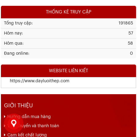
THỐNG KÊ TRUY CẬP
Tổng truy cập:
191865
Hôm nay:
57
Hôm qua:
58
Đang online:
0
WEBSITE LIÊN KIẾT
https://www.dayluoithep.com
GIỚI THIỆU
Hướng dẫn mua hàng
Vận chuyển và thanh toán
Cam kết chất lượng