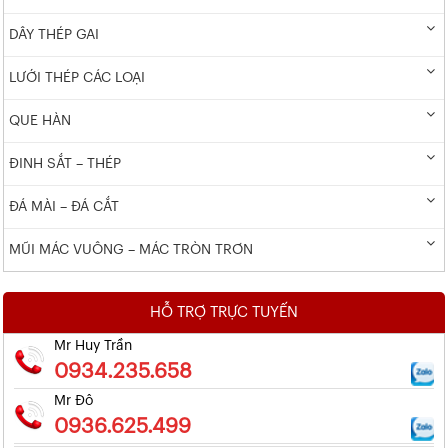
DÂY THÉP GAI
LƯỚI THÉP CÁC LOẠI
QUE HÀN
ĐINH SẮT – THÉP
ĐÁ MÀI – ĐÁ CẮT
MŨI MÁC VUÔNG – MÁC TRÒN TRƠN
HỖ TRỢ TRỰC TUYẾN
Mr Huy Trần
0934.235.658
Mr Đô
0936.625.499