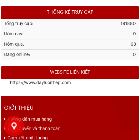
THỐNG KÊ TRUY CẬP
Tổng truy cập:
191880
Hôm nay:
9
Hôm qua:
63
Đang online:
0
WEBSITE LIÊN KIẾT
https://www.dayluoithep.com
GIỚI THIỆU
Hướng dẫn mua hàng
Vận chuyển và thanh toán
Cam kết chất lượng