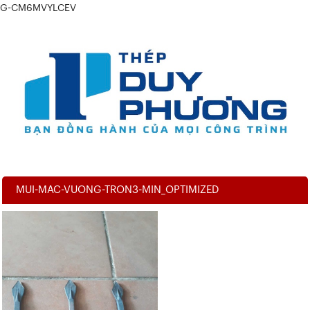
G-CM6MVYLCEV
MUI-MAC-VUONG-TRON3-MIN_OPTIMIZED