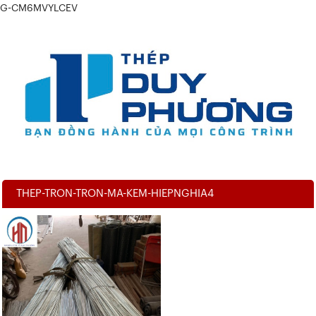
G-CM6MVYLCEV
THEP-TRON-TRON-MA-KEM-HIEPNGHIA4