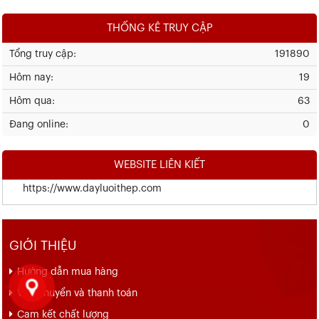
THỐNG KÊ TRUY CẬP
Tổng truy cập:
191890
Hôm nay:
19
Hôm qua:
63
Đang online:
0
WEBSITE LIÊN KIẾT
https://www.dayluoithep.com
GIỚI THIỆU
Hướng dẫn mua hàng
Vận chuyển và thanh toán
Cam kết chất lượng