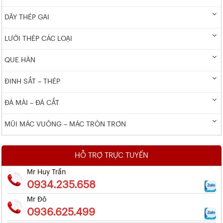
DÂY THÉP GAI
LƯỚI THÉP CÁC LOẠI
QUE HÀN
ĐINH SẮT – THÉP
ĐÁ MÀI – ĐÁ CẮT
MŨI MÁC VUÔNG – MÁC TRÒN TRƠN
HỖ TRỢ TRỰC TUYẾN
Mr Huy Trần
0934.235.658
Mr Đô
0936.625.499