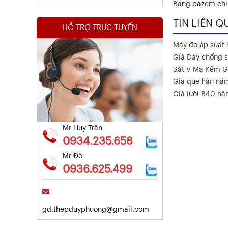
Bảng bazem chi 
TIN LIÊN Q
HỖ TRỢ TRỰC TUYẾN
Máy đo áp suất l
Giá Dây chống s
Sắt V Mạ Kẽm G
Kết Quả Thử Nghiệm Lưới Tô Tường
Giá que hàn nă
Giá lưới B40 n
Xem chi tiết
Mr Huy Trần
0934.235.658
Mr Đô
0936.625.499
gd.thepduyphuong@gmail.com
Kết Quả Thử Nghiệm Lưới Tô Tường