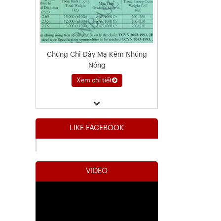
Chứng Chỉ Dây Mạ Kẽm Nhúng
Nóng
Xem chi tiết
LIKE FACEBOOK
VIDEO
Kết Quả Thử Nghiệm Lưới Tô Tường