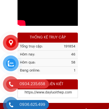
Xem chi tiết
THỐNG KÊ TRUY CẬP
Tổng truy cập:
191854
Hôm nay:
46
Kết Quả Thử Nghiệm Lưới Tô Tường
Hôm qua:
58
Đang online:
1
Xem chi tiết
0934.235.658
WEBSITE LIÊN KIẾT
https://www.dayluoithep.com
0936.625.499