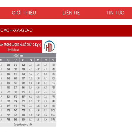
GIỚI THIỆU
LIÊN HỆ
TIN TỨC
-CACH-XA-GO-C