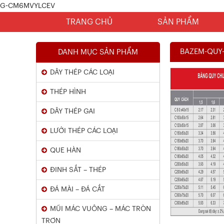
G-CM6MVYLCEV
TRANG CHỦ
SẢN PHẨM
BAZEM-QUY
DANH MỤC SẢN PHẨM
DÂY THÉP CÁC LOẠI
THÉP HÌNH
DÂY THÉP GAI
LƯỚI THÉP CÁC LOẠI
Chứng Chỉ Dây Mạ Kẽm Nhúng
QUE HÀN
Nóng
ĐINH SẮT – THÉP
Xem chi tiết
ĐÁ MÀI – ĐÁ CẮT
MŨI MÁC VUÔNG – MÁC TRÒN
TRƠN