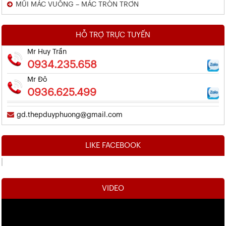
MŨI MÁC VUÔNG – MÁC TRÒN TRƠN
HỖ TRỢ TRỰC TUYẾN
Mr Huy Trần
0934.235.658
Mr Đô
0936.625.499
gd.thepduyphuong@gmail.com
LIKE FACEBOOK
VIDEO