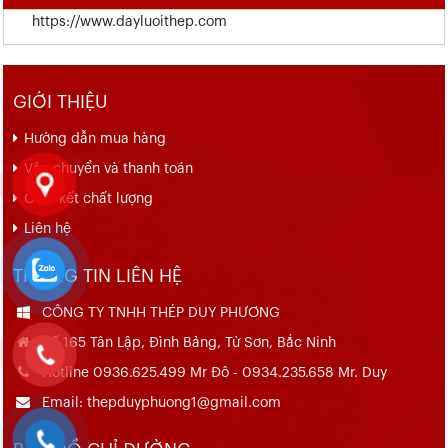
https://www.dayluoithep.com
GIỚI THIỆU
Hướng dẫn mua hàng
Vận chuyển và thanh toán
Cam kết chất lượng
Liên hệ
THÔNG TIN LIÊN HỆ
CÔNG TY TNHH THÉP DUY PHƯƠNG
Số 165 Tân Lập, Đình Bảng, Từ Sơn, Bắc Ninh
Hotline 0936.625.499 Mr Đô - 0934.235.658 Mr. Duy
Email: thepduyphuong1@gmail.com