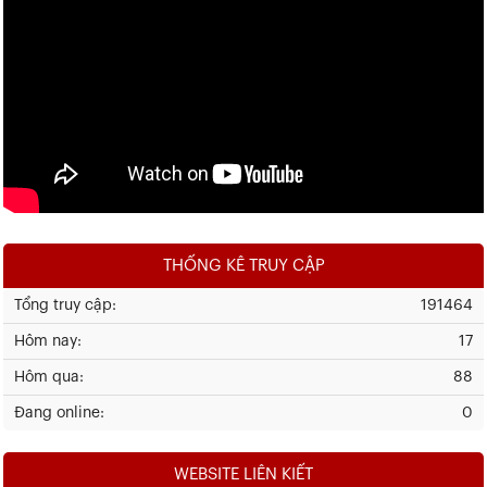
THỐNG KÊ TRUY CẬP
Tổng truy cập:
191464
Hôm nay:
17
Hôm qua:
88
Đang online:
0
WEBSITE LIÊN KIẾT