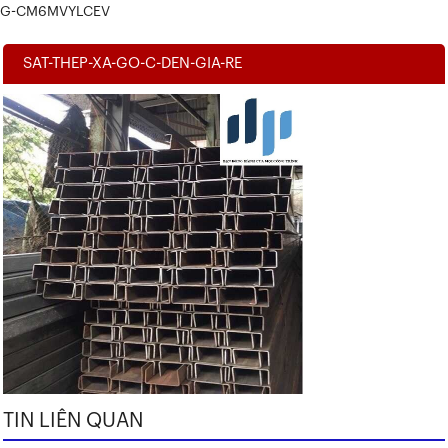
G-CM6MVYLCEV
SAT-THEP-XA-GO-C-DEN-GIA-RE
TIN LIÊN QUAN