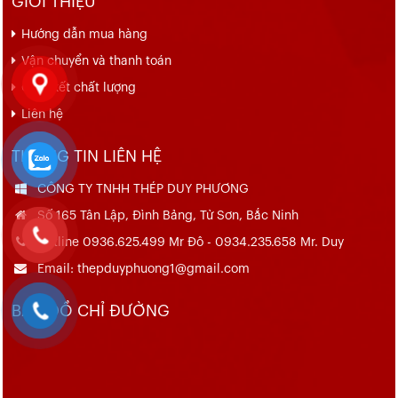
GIỚI THIỆU
Hướng dẫn mua hàng
Vận chuyển và thanh toán
Cam kết chất lượng
Liên hệ
THÔNG TIN LIÊN HỆ
CÔNG TY TNHH THÉP DUY PHƯƠNG
Số 165 Tân Lập, Đình Bảng, Từ Sơn, Bắc Ninh
Hotline 0936.625.499 Mr Đô - 0934.235.658 Mr. Duy
Email: thepduyphuong1@gmail.com
BẢN ĐỒ CHỈ ĐƯỜNG