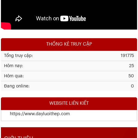
THỐNG KÊ TRUY CẬP
Tổng truy cập:
191775
Hôm nay:
25
Hôm qua:
50
Đang online:
0
WEBSITE LIÊN KIẾT
https://www.dayluoithep.com