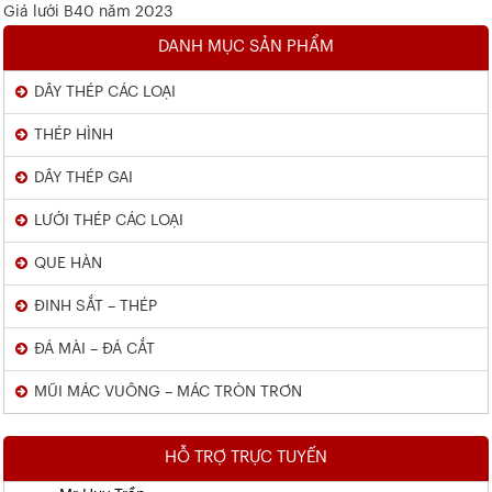
Giá lưới B40 năm 2023
DANH MỤC SẢN PHẨM
DÂY THÉP CÁC LOẠI
THÉP HÌNH
DÂY THÉP GAI
LƯỚI THÉP CÁC LOẠI
QUE HÀN
ĐINH SẮT – THÉP
ĐÁ MÀI – ĐÁ CẮT
MŨI MÁC VUÔNG – MÁC TRÒN TRƠN
HỖ TRỢ TRỰC TUYẾN