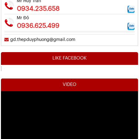
Mr Huy Trần
0934.235.658
Mr Đô
0936.625.499
gd.thepduyphuong@gmail.com
LIKE FACEBOOK
VIDEO