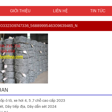
GIỚI THIỆU
LIÊN HỆ
TIN TỨC
70332309747336_5688999546309639465_N
UAN
ốp ô tô, xe hơi 4, 5 ,7 chỗ cao cấp 2023
ét, Dây tiếp địa, Dây dẫn sét 2024