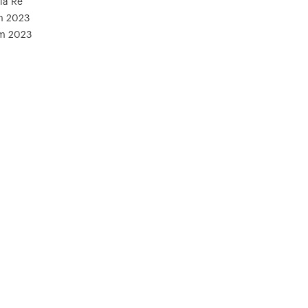
iá Rẻ
m 2023
ăm 2023