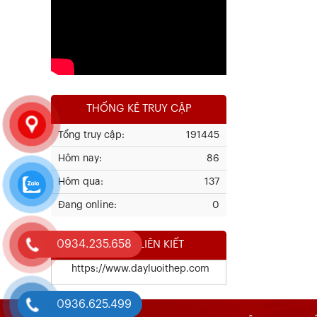
Xem chi tiết
THỐNG KÊ TRUY CẬP
Tổng truy cập:
191445
Hôm nay:
86
Kết Quả Thử Nghiệm Lưới Tô Tường
Hôm qua:
137
Đang online:
0
Xem chi tiết
0934.235.658
WEBSITE LIÊN KIẾT
https://www.dayluoithep.com
0936.625.499