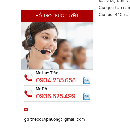
Sắt V Mạ Kẽm G
Giá que hàn nă
Giá lưới B40 n
HỖ TRỢ TRỰC TUYẾN
Kết Quả Thử Nghiệm Lưới Tô Tường
Xem chi tiết
Mr Huy Trần
0934.235.658
Mr Đô
0936.625.499
gd.thepduyphuong@gmail.com
Kết Quả Thử Nghiệm Lưới Tô Tường