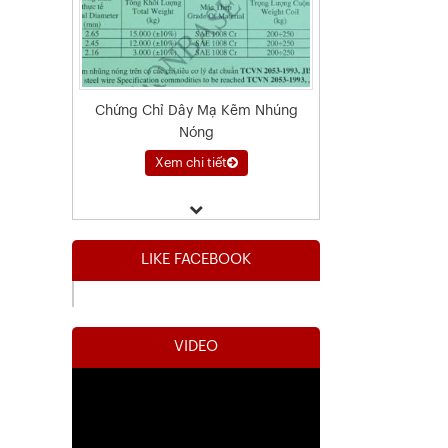
Chứng Chỉ Dây Mạ Kẽm Nhúng
Nóng
Xem chi tiết
LIKE FACEBOOK
VIDEO
Kết Quả Thử Nghiệm Lưới Tô Tường