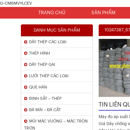
G-CM6MVYLCEV
TRANG CHỦ
SẢN PHẨM
10247387_6
DANH MỤC SẢN PHẨM
DÂY THÉP CÁC LOẠI
THÉP HÌNH
DÂY THÉP GAI
LƯỚI THÉP CÁC LOẠI
Chứng Chỉ Dây Mạ Kẽm Nhúng
QUE HÀN
Nóng
ĐINH SẮT – THÉP
Xem chi tiết
TIN LIÊN Q
ĐÁ MÀI – ĐÁ CẮT
Máy đo áp suất l
MŨI MÁC VUÔNG – MÁC TRÒN
Giá Dây chống s
TRƠN