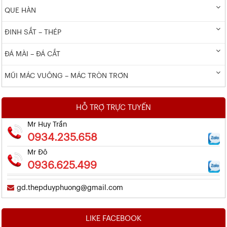
QUE HÀN
ĐINH SẮT – THÉP
ĐÁ MÀI – ĐÁ CẮT
MŨI MÁC VUÔNG – MÁC TRÒN TRƠN
HỖ TRỢ TRỰC TUYẾN
Mr Huy Trần
0934.235.658
Mr Đô
0936.625.499
gd.thepduyphuong@gmail.com
LIKE FACEBOOK