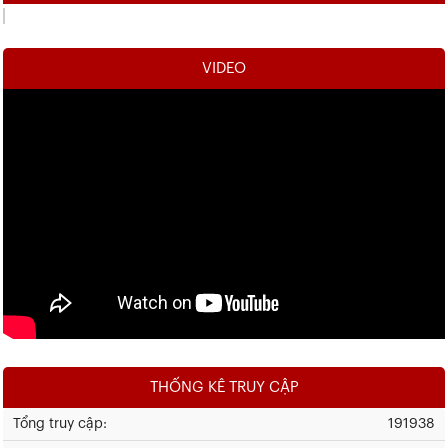
VIDEO
THỐNG KÊ TRUY CẬP
Tổng truy cập:
191938