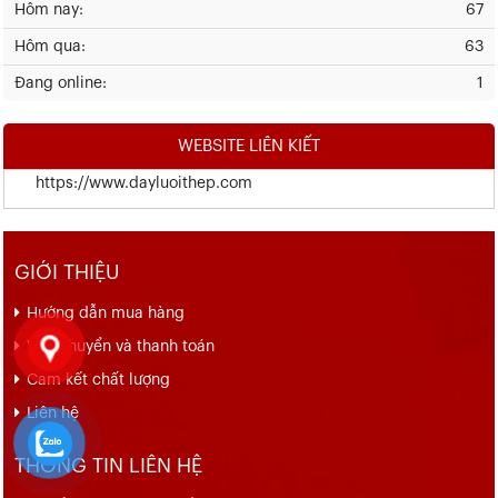
Hôm nay:
67
Hôm qua:
63
Đang online:
1
WEBSITE LIÊN KIẾT
https://www.dayluoithep.com
GIỚI THIỆU
Hướng dẫn mua hàng
Vận chuyển và thanh toán
Cam kết chất lượng
Liên hệ
THÔNG TIN LIÊN HỆ