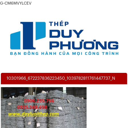
G-CM6MVYLCEV
10301966_672237836223450_1039782811761447737_N