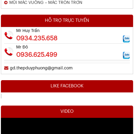
MŨI MÁC VUÔNG – MÁC TRÒN TRƠN
HỖ TRỢ TRỰC TUYẾN
Mr Huy Trần
0934.235.658
Mr Đô
0936.625.499
gd.thepduyphuong@gmail.com
LIKE FACEBOOK
VIDEO