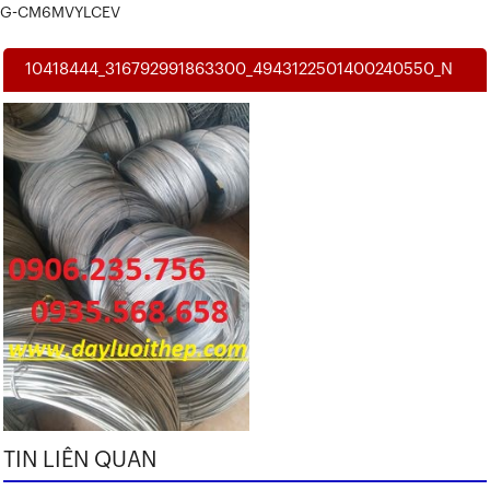
G-CM6MVYLCEV
10418444_316792991863300_4943122501400240550_N
TIN LIÊN QUAN