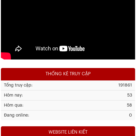
THỐNG KÊ TRUY CẬP
Tổng truy cập:
191861
Hôm nay:
53
Hôm qua:
58
Đang online:
0
WEBSITE LIÊN KIẾT