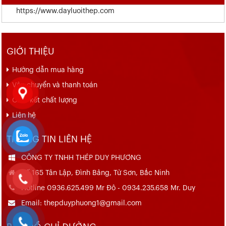
https://www.dayluoithep.com
GIỚI THIỆU
Hướng dẫn mua hàng
Vận chuyển và thanh toán
Cam kết chất lượng
Liên hệ
THÔNG TIN LIÊN HỆ
CÔNG TY TNHH THÉP DUY PHƯƠNG
Số 165 Tân Lập, Đình Bảng, Từ Sơn, Bắc Ninh
Hotline 0936.625.499 Mr Đô - 0934.235.658 Mr. Duy
Email: thepduyphuong1@gmail.com