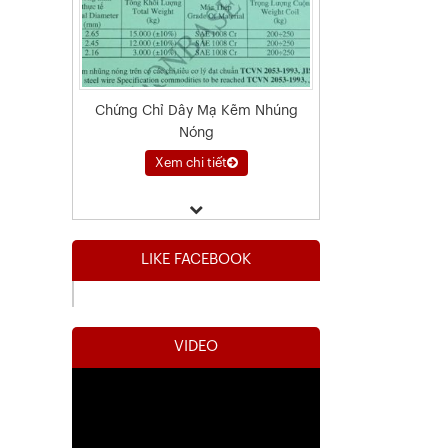
Chứng Chỉ Dây Mạ Kẽm Nhúng
Nóng
Xem chi tiết
LIKE FACEBOOK
VIDEO
Kết Quả Thử Nghiệm Lưới Tô Tường