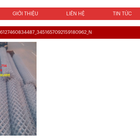
GIỚI THIỆU
LIÊN HỆ
TIN TỨC
26127460834487_3451657092159180962_N