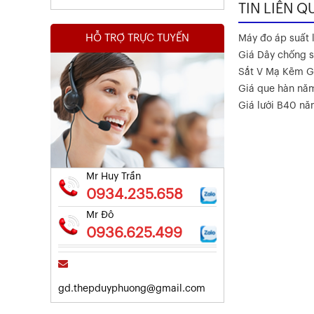
TIN LIÊN Q
HỖ TRỢ TRỰC TUYẾN
Máy đo áp suất l
Giá Dây chống s
Sắt V Mạ Kẽm G
Giá que hàn nă
Kết Quả Thử Nghiệm Lưới Tô Tường
Giá lưới B40 n
Xem chi tiết
Mr Huy Trần
0934.235.658
Mr Đô
0936.625.499
gd.thepduyphuong@gmail.com
Kết Quả Thử Nghiệm Lưới Tô Tường