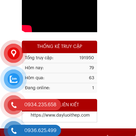
Xem chi tiết
THỐNG KÊ TRUY CẬP
Tổng truy cập:
191950
Hôm nay:
79
Kết Quả Thử Nghiệm Lưới Tô Tường
Hôm qua:
63
Đang online:
1
Xem chi tiết
0934.235.658
WEBSITE LIÊN KIẾT
https://www.dayluoithep.com
0936.625.499