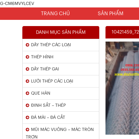
G-CM6MVYLCEV
TRANG CHỦ
SẢN PHẨM
10421459_7
DANH MỤC SẢN PHẨM
DÂY THÉP CÁC LOẠI
THÉP HÌNH
DÂY THÉP GAI
LƯỚI THÉP CÁC LOẠI
Chứng Chỉ Dây Mạ Kẽm Nhúng
QUE HÀN
Nóng
ĐINH SẮT – THÉP
Xem chi tiết
ĐÁ MÀI – ĐÁ CẮT
MŨI MÁC VUÔNG – MÁC TRÒN
TRƠN