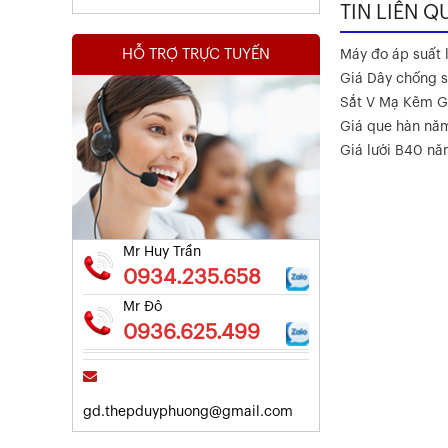
TIN LIÊN Q
HỖ TRỢ TRỰC TUYẾN
Máy đo áp suất l
Giá Dây chống s
Sắt V Mạ Kẽm G
Giá que hàn nă
Kết Quả Thử Nghiệm Lưới Tô Tường
Giá lưới B40 n
Xem chi tiết
Mr Huy Trần
0934.235.658
Mr Đô
0936.625.499
gd.thepduyphuong@gmail.com
Kết Quả Thử Nghiệm Lưới Tô Tường