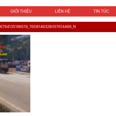
GIỚI THIỆU
LIÊN HỆ
TIN TỨC
16794135196519_7608146328057614466_N