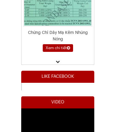
Chứng Chỉ Dây Mạ Kẽm Nhúng
Nóng
Xem chi tiết
LIKE FACEBOOK
VIDEO
Kết Quả Thử Nghiệm Lưới Tô Tường