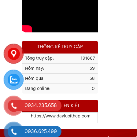
Xem chi tiết
THỐNG KÊ TRUY CẬP
Tổng truy cập:
191867
Hôm nay:
59
Kết Quả Thử Nghiệm Lưới Tô Tường
Hôm qua:
58
Đang online:
0
Xem chi tiết
0934.235.658
WEBSITE LIÊN KIẾT
https://www.dayluoithep.com
0936.625.499