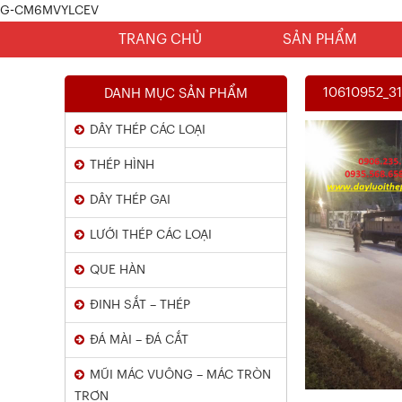
G-CM6MVYLCEV
TRANG CHỦ
SẢN PHẨM
10610952_3
DANH MỤC SẢN PHẨM
DÂY THÉP CÁC LOẠI
THÉP HÌNH
DÂY THÉP GAI
LƯỚI THÉP CÁC LOẠI
Chứng Chỉ Dây Mạ Kẽm Nhúng
QUE HÀN
Nóng
ĐINH SẮT – THÉP
Xem chi tiết
ĐÁ MÀI – ĐÁ CẮT
MŨI MÁC VUÔNG – MÁC TRÒN
TRƠN