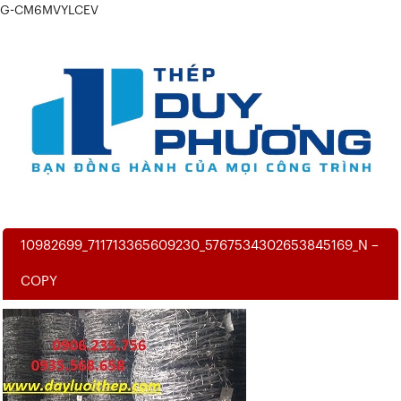
G-CM6MVYLCEV
10982699_711713365609230_5767534302653845169_N –
COPY