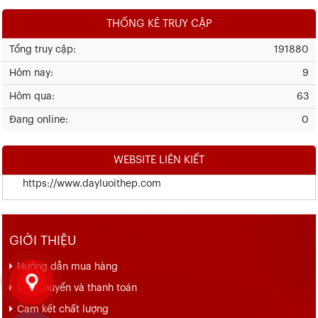
THỐNG KÊ TRUY CẬP
Tổng truy cập:
191880
Hôm nay:
9
Hôm qua:
63
Đang online:
0
WEBSITE LIÊN KIẾT
https://www.dayluoithep.com
GIỚI THIỆU
Hướng dẫn mua hàng
Vận chuyển và thanh toán
Cam kết chất lượng