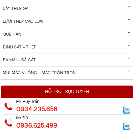
DÂY THÉP GAI
LƯỚI THÉP CÁC LOẠI
QUE HÀN
ĐINH SẮT – THÉP
ĐÁ MÀI – ĐÁ CẮT
MŨI MÁC VUÔNG – MÁC TRÒN TRƠN
HỖ TRỢ TRỰC TUYẾN
Mr Huy Trần
0934.235.658
Mr Đô
0936.625.499