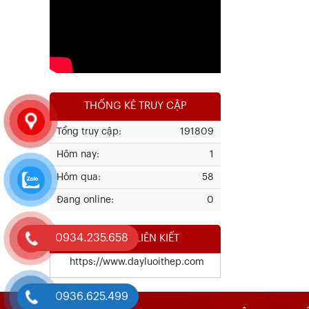
Xem chi tiết
THỐNG KÊ TRUY CẬP
Tổng truy cập:
191809
Hôm nay:
1
Kết Quả Thử Nghiệm Lưới Tô Tường
Hôm qua:
58
Đang online:
0
Xem chi tiết
0934.235.658
WEBSITE LIÊN KIẾT
https://www.dayluoithep.com
0936.625.499