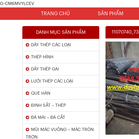
G-CM6MVYLCEV
TRANG CHỦ
SẢN PHẨM
11070740_7
DANH MỤC SẢN PHẨM
DÂY THÉP CÁC LOẠI
THÉP HÌNH
DÂY THÉP GAI
LƯỚI THÉP CÁC LOẠI
Chứng Chỉ Dây Mạ Kẽm Nhúng
QUE HÀN
Nóng
ĐINH SẮT – THÉP
Xem chi tiết
ĐÁ MÀI – ĐÁ CẮT
MŨI MÁC VUÔNG – MÁC TRÒN
TRƠN