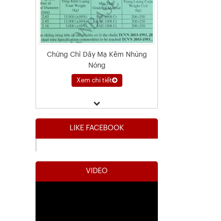
Chứng Chỉ Dây Mạ Kẽm Nhúng
Nóng
Xem chi tiết
LIKE FACEBOOK
VIDEO
Kết Quả Thử Nghiệm Lưới Tô Tường