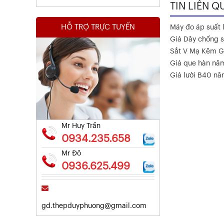
TIN LIÊN Q
HỖ TRỢ TRỰC TUYẾN
Máy đo áp suất l
Giá Dây chống s
Sắt V Mạ Kẽm G
Giá que hàn nă
Kết Quả Thử Nghiệm Lưới Tô Tường
Giá lưới B40 n
Xem chi tiết
Mr Huy Trần
0934.235.658
Mr Đô
0936.625.499
gd.thepduyphuong@gmail.com
Kết Quả Thử Nghiệm Lưới Tô Tường