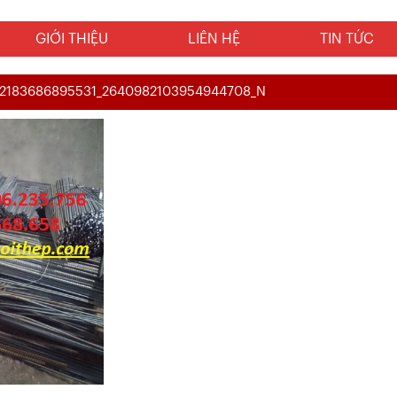
GIỚI THIỆU
LIÊN HỆ
TIN TỨC
32183686895531_2640982103954944708_N