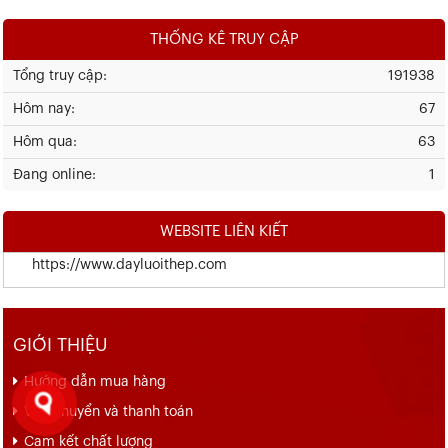
THỐNG KÊ TRUY CẬP
Tổng truy cập:
191938
Hôm nay:
67
Hôm qua:
63
Đang online:
1
WEBSITE LIÊN KIẾT
https://www.dayluoithep.com
GIỚI THIỆU
Hướng dẫn mua hàng
Vận chuyển và thanh toán
Cam kết chất lượng