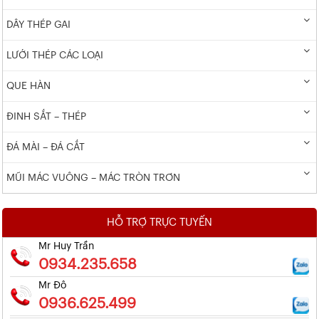
DÂY THÉP GAI
LƯỚI THÉP CÁC LOẠI
QUE HÀN
ĐINH SẮT – THÉP
ĐÁ MÀI – ĐÁ CẮT
MŨI MÁC VUÔNG – MÁC TRÒN TRƠN
HỖ TRỢ TRỰC TUYẾN
Mr Huy Trần
0934.235.658
Mr Đô
0936.625.499