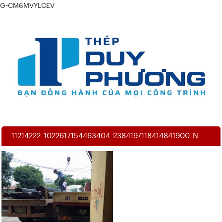
G-CM6MVYLCEV
11214222_1022617154463404_2384197118414841900_N