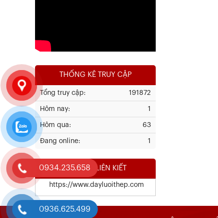
Xem chi tiết
THỐNG KÊ TRUY CẬP
Tổng truy cập:
191872
Hôm nay:
1
Kết Quả Thử Nghiệm Lưới Tô Tường
Hôm qua:
63
Đang online:
1
Xem chi tiết
0934.235.658
WEBSITE LIÊN KIẾT
https://www.dayluoithep.com
0936.625.499