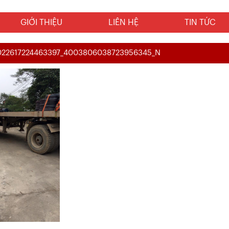
GIỚI THIỆU
LIÊN HỆ
TIN TỨC
022617224463397_4003806038723956345_N