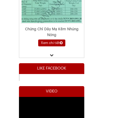
Chứng Chỉ Dây Mạ Kẽm Nhúng
Nóng
Xem chi tiết
LIKE FACEBOOK
VIDEO
Kết Quả Thử Nghiệm Lưới Tô Tường