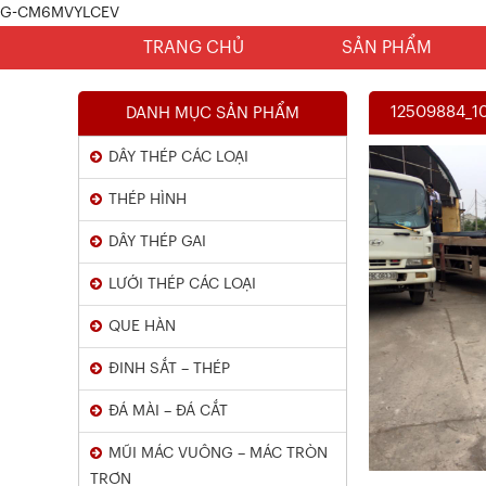
G-CM6MVYLCEV
TRANG CHỦ
SẢN PHẨM
12509884_1
DANH MỤC SẢN PHẨM
DÂY THÉP CÁC LOẠI
THÉP HÌNH
DÂY THÉP GAI
LƯỚI THÉP CÁC LOẠI
Chứng Chỉ Dây Mạ Kẽm Nhúng
QUE HÀN
Nóng
ĐINH SẮT – THÉP
Xem chi tiết
ĐÁ MÀI – ĐÁ CẮT
MŨI MÁC VUÔNG – MÁC TRÒN
TRƠN