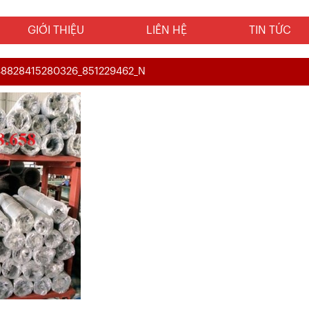
GIỚI THIỆU
LIÊN HỆ
TIN TỨC
48828415280326_851229462_N