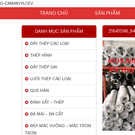
G-CM6MVYLCEV
TRANG CHỦ
SẢN PHẨM
21641596_9
DANH MỤC SẢN PHẨM
DÂY THÉP CÁC LOẠI
THÉP HÌNH
DÂY THÉP GAI
LƯỚI THÉP CÁC LOẠI
Chứng Chỉ Dây Mạ Kẽm Nhúng
QUE HÀN
Nóng
ĐINH SẮT – THÉP
Xem chi tiết
ĐÁ MÀI – ĐÁ CẮT
MŨI MÁC VUÔNG – MÁC TRÒN
TRƠN