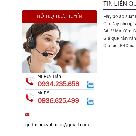
TIN LIÊN Q
HỖ TRỢ TRỰC TUYẾN
Máy đo áp suất l
Giá Dây chống s
Sắt V Mạ Kẽm G
Giá que hàn nă
Kết Quả Thử Nghiệm Lưới Tô Tường
Giá lưới B40 n
Xem chi tiết
Mr Huy Trần
0934.235.658
Mr Đô
0936.625.499
gd.thepduyphuong@gmail.com
Kết Quả Thử Nghiệm Lưới Tô Tường