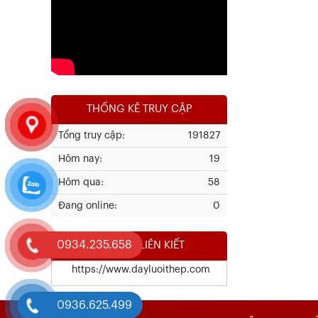
Xem chi tiết
THỐNG KÊ TRUY CẬP
Tổng truy cập:
191827
Hôm nay:
19
Kết Quả Thử Nghiệm Lưới Tô Tường
Hôm qua:
58
Đang online:
0
Xem chi tiết
0934.235.658
WEBSITE LIÊN KIẾT
https://www.dayluoithep.com
0936.625.499