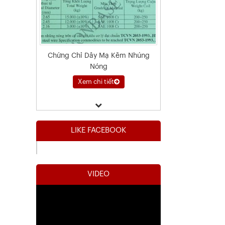
Chứng Chỉ Dây Mạ Kẽm Nhúng
Nóng
Xem chi tiết
LIKE FACEBOOK
VIDEO
Kết Quả Thử Nghiệm Lưới Tô Tường