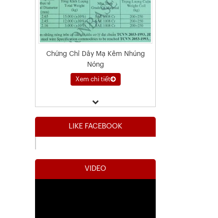
Chứng Chỉ Dây Mạ Kẽm Nhúng
Nóng
Xem chi tiết
LIKE FACEBOOK
VIDEO
Kết Quả Thử Nghiệm Lưới Tô Tường