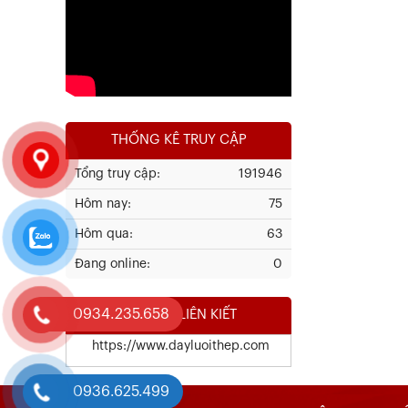
Xem chi tiết
THỐNG KÊ TRUY CẬP
Tổng truy cập:
191946
Hôm nay:
75
Kết Quả Thử Nghiệm Lưới Tô Tường
Hôm qua:
63
Đang online:
0
Xem chi tiết
0934.235.658
WEBSITE LIÊN KIẾT
https://www.dayluoithep.com
0936.625.499