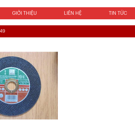
GIỚI THIỆU
LIÊN HỆ
TIN TỨC
49