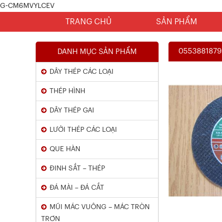
G-CM6MVYLCEV
TRANG CHỦ
SẢN PHẨM
0553881879
DANH MỤC SẢN PHẨM
DÂY THÉP CÁC LOẠI
THÉP HÌNH
DÂY THÉP GAI
LƯỚI THÉP CÁC LOẠI
Chứng Chỉ Dây Mạ Kẽm Nhúng
QUE HÀN
Nóng
ĐINH SẮT – THÉP
Xem chi tiết
ĐÁ MÀI – ĐÁ CẮT
MŨI MÁC VUÔNG – MÁC TRÒN
TRƠN