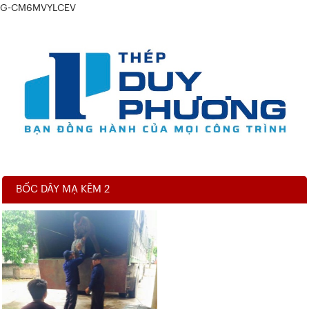
G-CM6MVYLCEV
BỐC DÂY MẠ KẼM 2