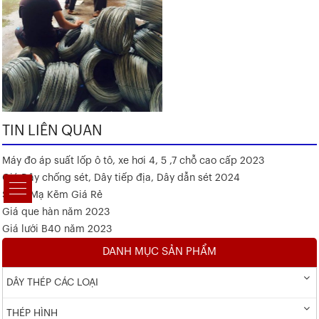
TIN LIÊN QUAN
Máy đo áp suất lốp ô tô, xe hơi 4, 5 ,7 chỗ cao cấp 2023
Giá Dây chống sét, Dây tiếp địa, Dây dẫn sét 2024
Sắt V Mạ Kẽm Giá Rẻ
Giá que hàn năm 2023
Giá lưới B40 năm 2023
DANH MỤC SẢN PHẨM
DÂY THÉP CÁC LOẠI
THÉP HÌNH