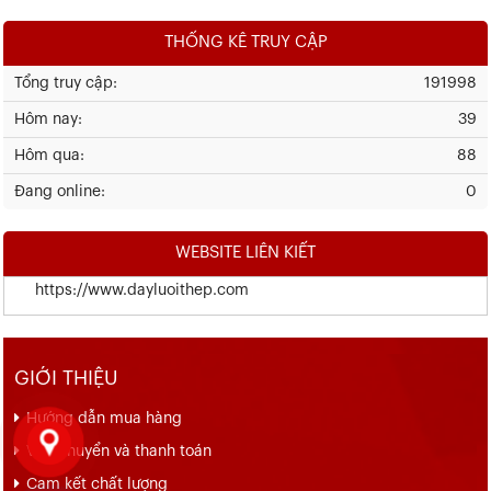
THỐNG KÊ TRUY CẬP
Tổng truy cập:
191998
Hôm nay:
39
Hôm qua:
88
Đang online:
0
WEBSITE LIÊN KIẾT
https://www.dayluoithep.com
GIỚI THIỆU
Hướng dẫn mua hàng
Vận chuyển và thanh toán
Cam kết chất lượng