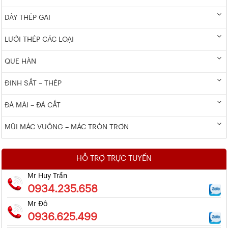
DÂY THÉP GAI
LƯỚI THÉP CÁC LOẠI
QUE HÀN
ĐINH SẮT – THÉP
ĐÁ MÀI – ĐÁ CẮT
MŨI MÁC VUÔNG – MÁC TRÒN TRƠN
HỖ TRỢ TRỰC TUYẾN
Mr Huy Trần
0934.235.658
Mr Đô
0936.625.499