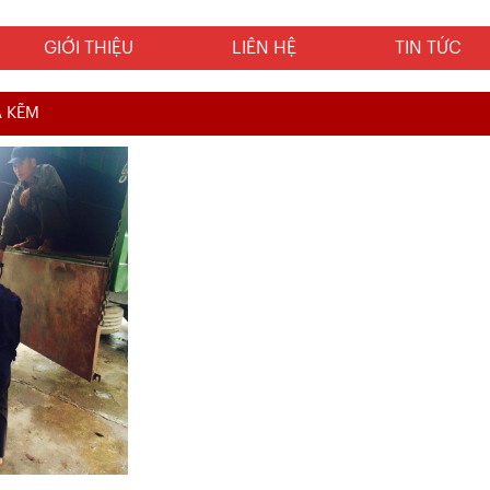
GIỚI THIỆU
LIÊN HỆ
TIN TỨC
Ạ KẼM