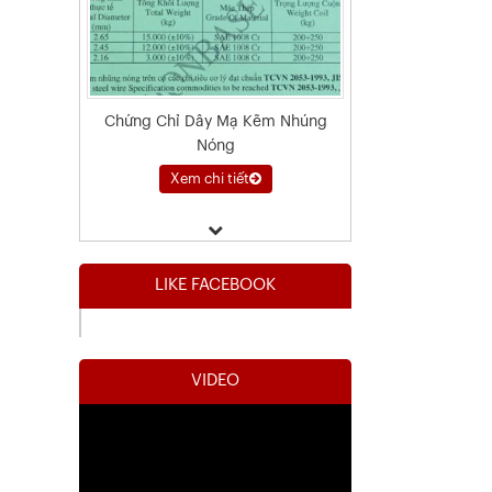
Chứng Chỉ Dây Mạ Kẽm Nhúng
Nóng
Xem chi tiết
LIKE FACEBOOK
VIDEO
Kết Quả Thử Nghiệm Lưới Tô Tường