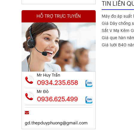
TIN LIÊN Q
HỖ TRỢ TRỰC TUYẾN
Máy đo áp suất l
Giá Dây chống s
Sắt V Mạ Kẽm G
Giá que hàn nă
Kết Quả Thử Nghiệm Lưới Tô Tường
Giá lưới B40 n
Xem chi tiết
Mr Huy Trần
0934.235.658
Mr Đô
0936.625.499
gd.thepduyphuong@gmail.com
Kết Quả Thử Nghiệm Lưới Tô Tường