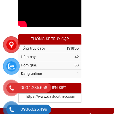
Xem chi tiết
THỐNG KÊ TRUY CẬP
Tổng truy cập:
191850
Hôm nay:
42
Kết Quả Thử Nghiệm Lưới Tô Tường
Hôm qua:
58
Đang online:
1
Xem chi tiết
0934.235.658
WEBSITE LIÊN KIẾT
https://www.dayluoithep.com
0936.625.499