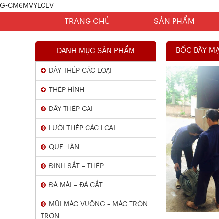
G-CM6MVYLCEV
TRANG CHỦ
SẢN PHẨM
BỐC DÂY M
DANH MỤC SẢN PHẨM
DÂY THÉP CÁC LOẠI
THÉP HÌNH
DÂY THÉP GAI
LƯỚI THÉP CÁC LOẠI
Chứng Chỉ Dây Mạ Kẽm Nhúng
QUE HÀN
Nóng
ĐINH SẮT – THÉP
Xem chi tiết
ĐÁ MÀI – ĐÁ CẮT
MŨI MÁC VUÔNG – MÁC TRÒN
TRƠN