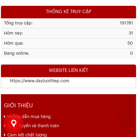
THỐNG KÊ TRUY CẬP
Tổng truy cập:
191781
Hôm nay:
31
Hôm qua:
50
Đang online:
0
WEBSITE LIÊN KIẾT
https://www.dayluoithep.com
GIỚI THIỆU
Hướng dẫn mua hàng
Vận chuyển và thanh toán
Cam kết chất lượng