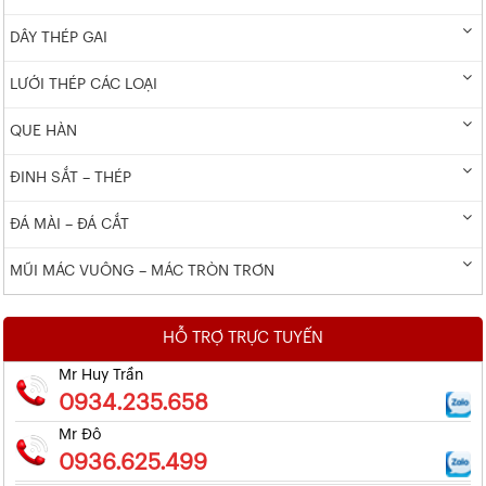
DÂY THÉP GAI
LƯỚI THÉP CÁC LOẠI
QUE HÀN
ĐINH SẮT – THÉP
ĐÁ MÀI – ĐÁ CẮT
MŨI MÁC VUÔNG – MÁC TRÒN TRƠN
HỖ TRỢ TRỰC TUYẾN
Mr Huy Trần
0934.235.658
Mr Đô
0936.625.499