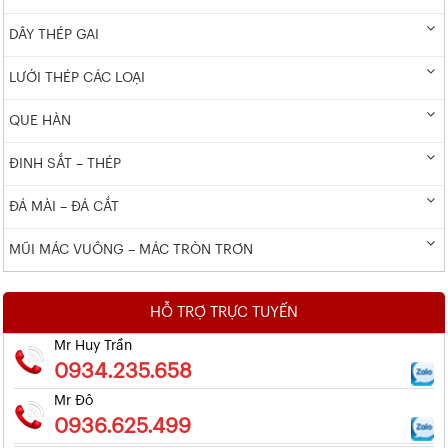
DÂY THÉP GAI
LƯỚI THÉP CÁC LOẠI
QUE HÀN
ĐINH SẮT – THÉP
ĐÁ MÀI – ĐÁ CẮT
MŨI MÁC VUÔNG – MÁC TRÒN TRƠN
HỖ TRỢ TRỰC TUYẾN
Mr Huy Trần
0934.235.658
Mr Đô
0936.625.499