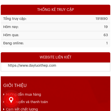
THỐNG KÊ TRUY CẬP
Tổng truy cập:
191890
Hôm nay:
19
Hôm qua:
63
Đang online:
1
WEBSITE LIÊN KIẾT
https://www.dayluoithep.com
GIỚI THIỆU
Hướng dẫn mua hàng
Vận chuyển và thanh toán
Cam kết chất lượng