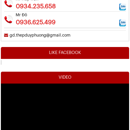
0934.235.658
Mr Đô
0936.625.499
gd.thepduyphuong@gmail.com
LIKE FACEBOOK
VIDEO