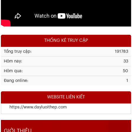
THỐNG KÊ TRUY CẬP
Tổng truy cập:
191783
Hôm nay:
33
Hôm qua:
50
Đang online:
1
WEBSITE LIÊN KIẾT
https://www.dayluoithep.com
GIỚI THIỆU