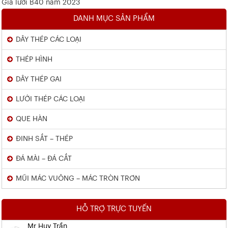
Giá lưới B40 năm 2023
DANH MỤC SẢN PHẨM
DÂY THÉP CÁC LOẠI
THÉP HÌNH
DÂY THÉP GAI
LƯỚI THÉP CÁC LOẠI
QUE HÀN
ĐINH SẮT – THÉP
ĐÁ MÀI – ĐÁ CẮT
MŨI MÁC VUÔNG – MÁC TRÒN TRƠN
HỖ TRỢ TRỰC TUYẾN
Mr Huy Trần