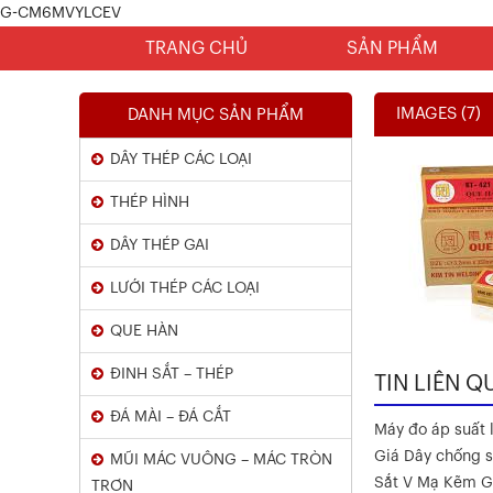
G-CM6MVYLCEV
TRANG CHỦ
SẢN PHẨM
IMAGES (7)
DANH MỤC SẢN PHẨM
DÂY THÉP CÁC LOẠI
THÉP HÌNH
DÂY THÉP GAI
LƯỚI THÉP CÁC LOẠI
Chứng Chỉ Dây Mạ Kẽm Nhúng
QUE HÀN
Nóng
ĐINH SẮT – THÉP
TIN LIÊN Q
Xem chi tiết
ĐÁ MÀI – ĐÁ CẮT
Máy đo áp suất l
Giá Dây chống s
MŨI MÁC VUÔNG – MÁC TRÒN
Sắt V Mạ Kẽm G
TRƠN