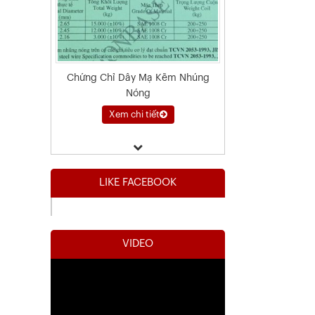
Chứng Chỉ Dây Mạ Kẽm Nhúng
Nóng
Xem chi tiết
LIKE FACEBOOK
VIDEO
Kết Quả Thử Nghiệm Lưới Tô Tường