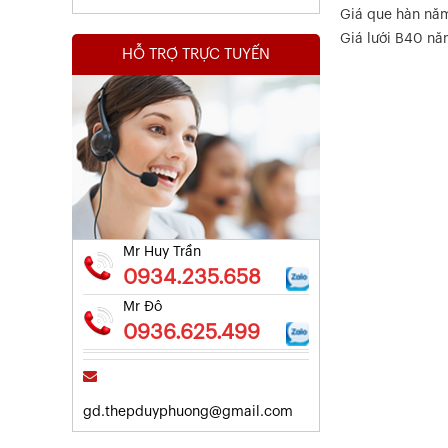
Giá que hàn nă
Giá lưới B40 n
HỖ TRỢ TRỰC TUYẾN
Kết Quả Thử Nghiệm Lưới Tô Tường
Xem chi tiết
Mr Huy Trần
0934.235.658
Mr Đô
0936.625.499
gd.thepduyphuong@gmail.com
Kết Quả Thử Nghiệm Lưới Tô Tường