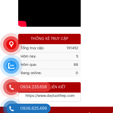
Xem chi tiết
THỐNG KÊ TRUY CẬP
Tổng truy cập:
191452
Hôm nay:
5
Kết Quả Thử Nghiệm Lưới Tô Tường
Hôm qua:
88
Đang online:
0
Xem chi tiết
0934.235.658
WEBSITE LIÊN KIẾT
https://www.dayluoithep.com
0936.625.499