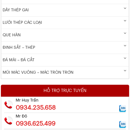
DÂY THÉP GAI
LƯỚI THÉP CÁC LOẠI
QUE HÀN
ĐINH SẮT – THÉP
ĐÁ MÀI – ĐÁ CẮT
MŨI MÁC VUÔNG – MÁC TRÒN TRƠN
HỖ TRỢ TRỰC TUYẾN
Mr Huy Trần
0934.235.658
Mr Đô
0936.625.499