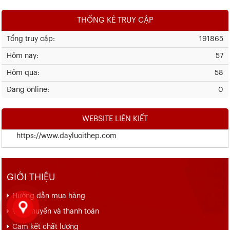
THỐNG KÊ TRUY CẬP
Tổng truy cập:
191865
Hôm nay:
57
Hôm qua:
58
Đang online:
0
WEBSITE LIÊN KIẾT
https://www.dayluoithep.com
GIỚI THIỆU
Hướng dẫn mua hàng
Vận chuyển và thanh toán
Cam kết chất lượng