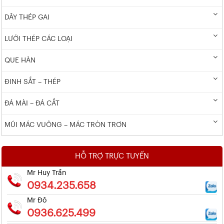
DÂY THÉP GAI
LƯỚI THÉP CÁC LOẠI
QUE HÀN
ĐINH SẮT – THÉP
ĐÁ MÀI – ĐÁ CẮT
MŨI MÁC VUÔNG – MÁC TRÒN TRƠN
HỖ TRỢ TRỰC TUYẾN
Mr Huy Trần
0934.235.658
Mr Đô
0936.625.499