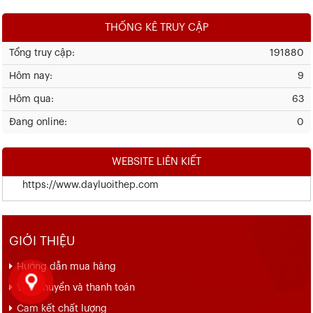
THỐNG KÊ TRUY CẬP
Tổng truy cập:
191880
Hôm nay:
9
Hôm qua:
63
Đang online:
0
WEBSITE LIÊN KIẾT
https://www.dayluoithep.com
GIỚI THIỆU
Hướng dẫn mua hàng
Vận chuyển và thanh toán
Cam kết chất lượng