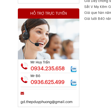
Giá Dây chống s
Sắt V Mạ Kẽm G
Giá que hàn nă
HỖ TRỢ TRỰC TUYẾN
Giá lưới B40 n
Kết Quả Thử Nghiệm Lưới Tô Tường
Xem chi tiết
Mr Huy Trần
0934.235.658
Mr Đô
0936.625.499
gd.thepduyphuong@gmail.com
Kết Quả Thử Nghiệm Lưới Tô Tường