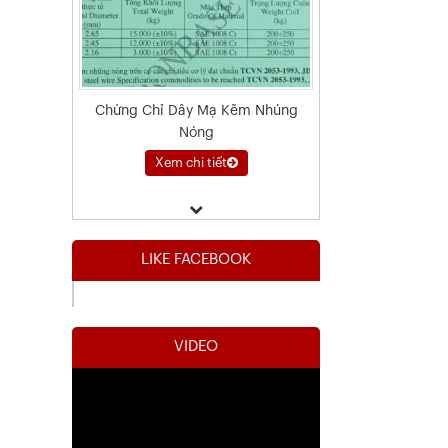
Chứng Chỉ Dây Mạ Kẽm Nhúng
Nóng
Xem chi tiết
LIKE FACEBOOK
VIDEO
Kết Quả Thử Nghiệm Lưới Tô Tường