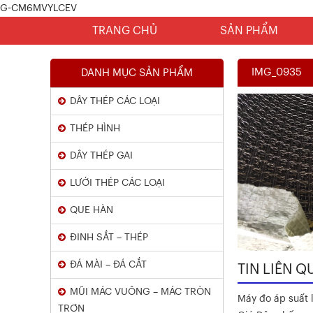
G-CM6MVYLCEV
TRANG CHỦ
SẢN PHẨM
IMG_0935
DANH MỤC SẢN PHẨM
DÂY THÉP CÁC LOẠI
THÉP HÌNH
DÂY THÉP GAI
LƯỚI THÉP CÁC LOẠI
Chứng Chỉ Dây Mạ Kẽm Nhúng
QUE HÀN
Nóng
ĐINH SẮT – THÉP
Xem chi tiết
ĐÁ MÀI – ĐÁ CẮT
TIN LIÊN Q
MŨI MÁC VUÔNG – MÁC TRÒN
Máy đo áp suất l
TRƠN