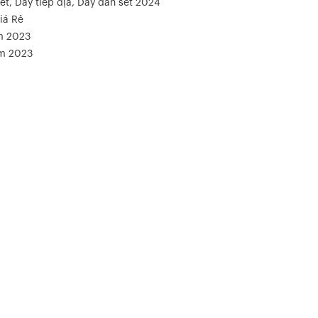
ét, Dây tiếp địa, Dây dẫn sét 2024
iá Rẻ
m 2023
ăm 2023