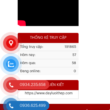
Xem chi tiết
THỐNG KÊ TRUY CẬP
Tổng truy cập:
191865
Hôm nay:
57
Kết Quả Thử Nghiệm Lưới Tô Tường
Hôm qua:
58
Đang online:
0
Xem chi tiết
0934.235.658
WEBSITE LIÊN KIẾT
https://www.dayluoithep.com
0936.625.499