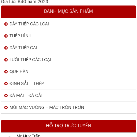
Giá lưới B40 năm 2023
DANH MỤC SẢN PHẨM
DÂY THÉP CÁC LOẠI
THÉP HÌNH
DÂY THÉP GAI
LƯỚI THÉP CÁC LOẠI
QUE HÀN
ĐINH SẮT – THÉP
ĐÁ MÀI – ĐÁ CẮT
MŨI MÁC VUÔNG – MÁC TRÒN TRƠN
HỖ TRỢ TRỰC TUYẾN
Mr Huy Trần