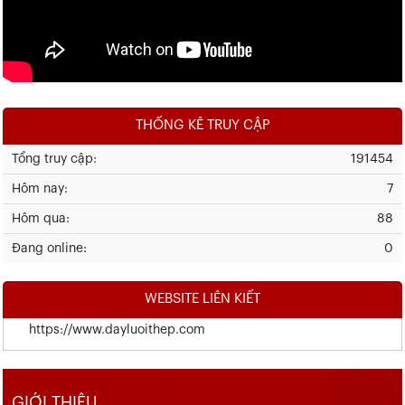
THỐNG KÊ TRUY CẬP
Tổng truy cập:
191454
Hôm nay:
7
Hôm qua:
88
Đang online:
0
WEBSITE LIÊN KIẾT
https://www.dayluoithep.com
GIỚI THIỆU