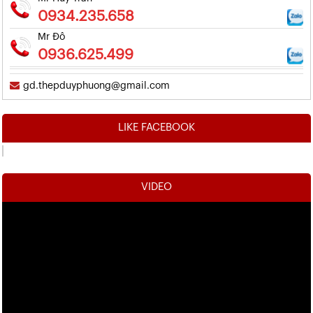
0934.235.658
Mr Đô
0936.625.499
gd.thepduyphuong@gmail.com
LIKE FACEBOOK
VIDEO