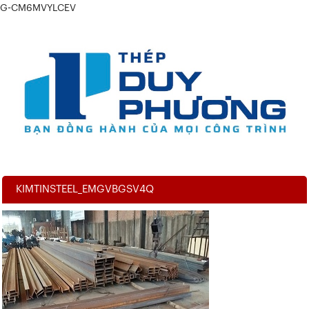
G-CM6MVYLCEV
KIMTINSTEEL_EMGVBGSV4Q