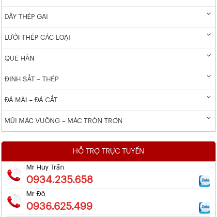
DÂY THÉP GAI
LƯỚI THÉP CÁC LOẠI
QUE HÀN
ĐINH SẮT – THÉP
ĐÁ MÀI – ĐÁ CẮT
MŨI MÁC VUÔNG – MÁC TRÒN TRƠN
HỖ TRỢ TRỰC TUYẾN
Mr Huy Trần
0934.235.658
Mr Đô
0936.625.499