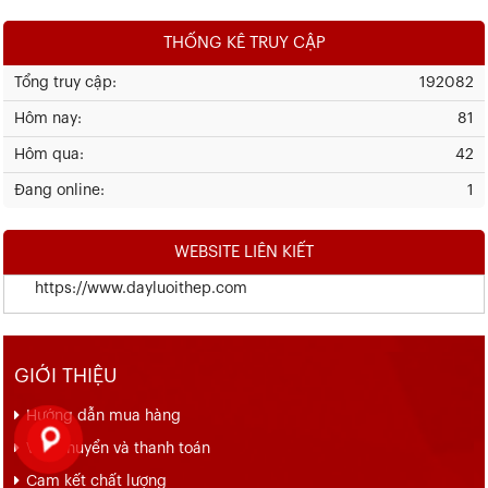
THỐNG KÊ TRUY CẬP
Tổng truy cập:
192082
Hôm nay:
81
Hôm qua:
42
Đang online:
1
WEBSITE LIÊN KIẾT
https://www.dayluoithep.com
GIỚI THIỆU
Hướng dẫn mua hàng
Vận chuyển và thanh toán
Cam kết chất lượng