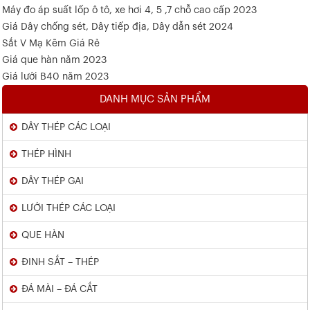
Máy đo áp suất lốp ô tô, xe hơi 4, 5 ,7 chỗ cao cấp 2023
Giá Dây chống sét, Dây tiếp địa, Dây dẫn sét 2024
Sắt V Mạ Kẽm Giá Rẻ
Giá que hàn năm 2023
Giá lưới B40 năm 2023
DANH MỤC SẢN PHẨM
DÂY THÉP CÁC LOẠI
THÉP HÌNH
DÂY THÉP GAI
LƯỚI THÉP CÁC LOẠI
QUE HÀN
ĐINH SẮT – THÉP
ĐÁ MÀI – ĐÁ CẮT