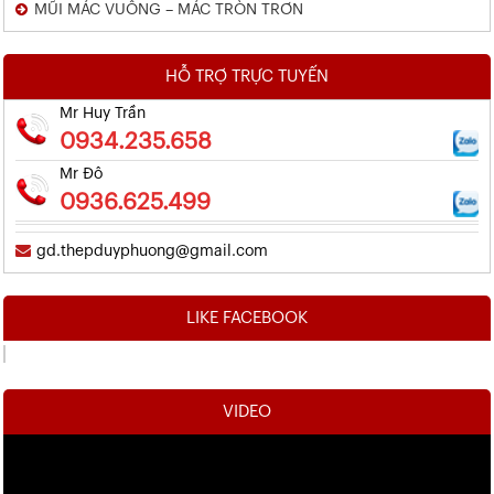
MŨI MÁC VUÔNG – MÁC TRÒN TRƠN
HỖ TRỢ TRỰC TUYẾN
Mr Huy Trần
0934.235.658
Mr Đô
0936.625.499
gd.thepduyphuong@gmail.com
LIKE FACEBOOK
VIDEO