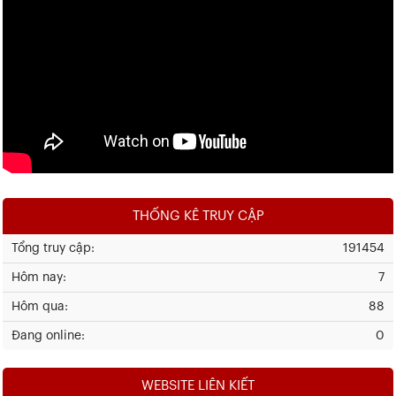
THỐNG KÊ TRUY CẬP
Tổng truy cập:
191454
Hôm nay:
7
Hôm qua:
88
Đang online:
0
WEBSITE LIÊN KIẾT