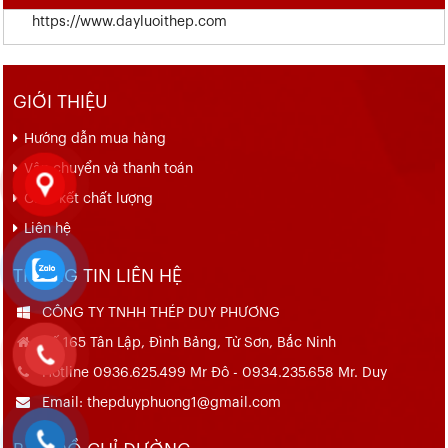
https://www.dayluoithep.com
GIỚI THIỆU
Hướng dẫn mua hàng
Vận chuyển và thanh toán
Cam kết chất lượng
Liên hệ
THÔNG TIN LIÊN HỆ
CÔNG TY TNHH THÉP DUY PHƯƠNG
Số 165 Tân Lập, Đình Bảng, Từ Sơn, Bắc Ninh
Hotline 0936.625.499 Mr Đô - 0934.235.658 Mr. Duy
Email: thepduyphuong1@gmail.com