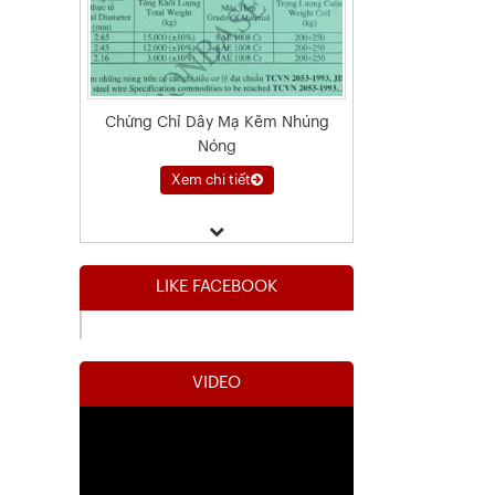
Chứng Chỉ Dây Mạ Kẽm Nhúng
Nóng
Xem chi tiết
LIKE FACEBOOK
VIDEO
Kết Quả Thử Nghiệm Lưới Tô Tường