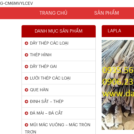
G-CM6MVYLCEV
TRANG CHỦ
SẢN PHẨM
LAPLA
DANH MỤC SẢN PHẨM
DÂY THÉP CÁC LOẠI
THÉP HÌNH
DÂY THÉP GAI
LƯỚI THÉP CÁC LOẠI
Chứng Chỉ Dây Mạ Kẽm Nhúng
QUE HÀN
Nóng
ĐINH SẮT – THÉP
Xem chi tiết
ĐÁ MÀI – ĐÁ CẮT
MŨI MÁC VUÔNG – MÁC TRÒN
TRƠN