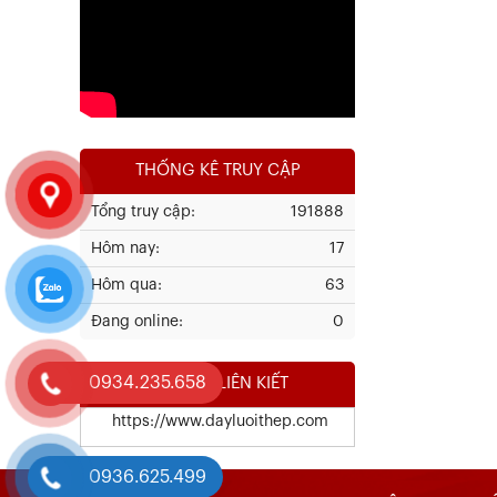
Xem chi tiết
THỐNG KÊ TRUY CẬP
Tổng truy cập:
191888
Hôm nay:
17
Kết Quả Thử Nghiệm Lưới Tô Tường
Hôm qua:
63
Đang online:
0
Xem chi tiết
0934.235.658
WEBSITE LIÊN KIẾT
https://www.dayluoithep.com
0936.625.499