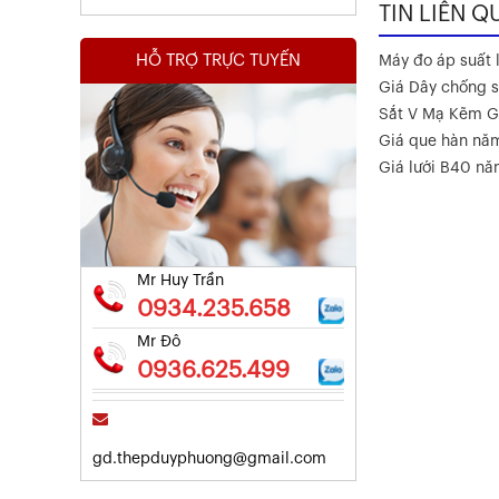
TIN LIÊN Q
HỖ TRỢ TRỰC TUYẾN
Máy đo áp suất l
Giá Dây chống s
Sắt V Mạ Kẽm G
Giá que hàn nă
Kết Quả Thử Nghiệm Lưới Tô Tường
Giá lưới B40 n
Xem chi tiết
Mr Huy Trần
0934.235.658
Mr Đô
0936.625.499
gd.thepduyphuong@gmail.com
Kết Quả Thử Nghiệm Lưới Tô Tường