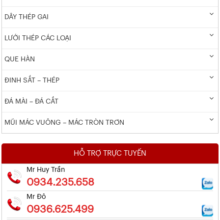
DÂY THÉP GAI
LƯỚI THÉP CÁC LOẠI
QUE HÀN
ĐINH SẮT – THÉP
ĐÁ MÀI – ĐÁ CẮT
MŨI MÁC VUÔNG – MÁC TRÒN TRƠN
HỖ TRỢ TRỰC TUYẾN
Mr Huy Trần
0934.235.658
Mr Đô
0936.625.499