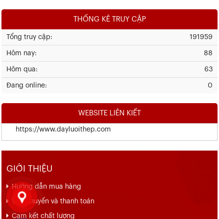
THỐNG KÊ TRUY CẬP
Tổng truy cập:
191959
Hôm nay:
88
Hôm qua:
63
Đang online:
0
WEBSITE LIÊN KIẾT
https://www.dayluoithep.com
GIỚI THIỆU
Hướng dẫn mua hàng
Vận chuyển và thanh toán
Cam kết chất lượng