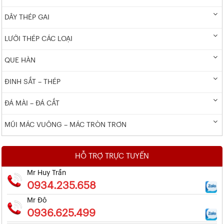
DÂY THÉP GAI
LƯỚI THÉP CÁC LOẠI
QUE HÀN
ĐINH SẮT – THÉP
ĐÁ MÀI – ĐÁ CẮT
MŨI MÁC VUÔNG – MÁC TRÒN TRƠN
HỖ TRỢ TRỰC TUYẾN
Mr Huy Trần
0934.235.658
Mr Đô
0936.625.499