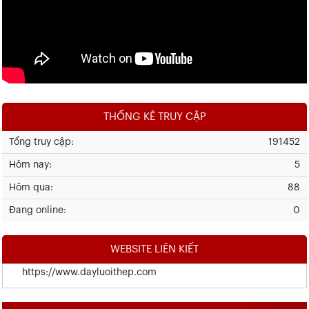
THỐNG KÊ TRUY CẬP
Tổng truy cập:
191452
Hôm nay:
5
Hôm qua:
88
Đang online:
0
WEBSITE LIÊN KIẾT
https://www.dayluoithep.com