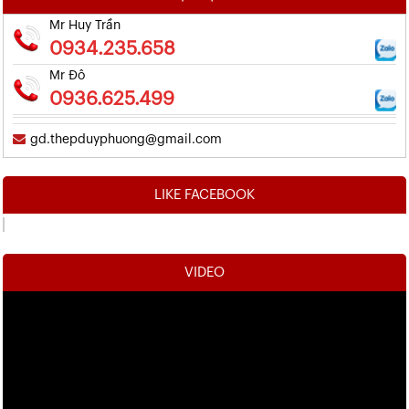
Mr Huy Trần
0934.235.658
Mr Đô
0936.625.499
gd.thepduyphuong@gmail.com
LIKE FACEBOOK
VIDEO