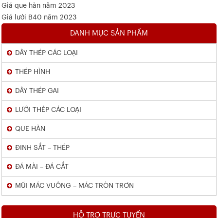
Giá que hàn năm 2023
Giá lưới B40 năm 2023
DANH MỤC SẢN PHẨM
DÂY THÉP CÁC LOẠI
THÉP HÌNH
DÂY THÉP GAI
LƯỚI THÉP CÁC LOẠI
QUE HÀN
ĐINH SẮT – THÉP
ĐÁ MÀI – ĐÁ CẮT
MŨI MÁC VUÔNG – MÁC TRÒN TRƠN
HỖ TRỢ TRỰC TUYẾN