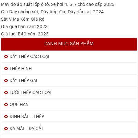
Máy đo áp suất lốp ô tô, xe hơi 4, 5 ,7 chỗ cao cấp 2023
Giá Dây chống sét, Dây tiếp địa, Dây dẫn sét 2024
Sắt V Mạ Kẽm Giá Rẻ
Giá que hàn năm 2023
Giá lưới B40 năm 2023
DANH MỤC SẢN PHẨM
DÂY THÉP CÁC LOẠI
THÉP HÌNH
DÂY THÉP GAI
LƯỚI THÉP CÁC LOẠI
QUE HÀN
ĐINH SẮT – THÉP
ĐÁ MÀI – ĐÁ CẮT