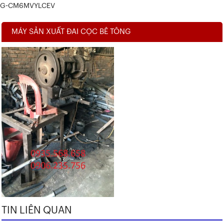
G-CM6MVYLCEV
MÁY SẢN XUẤT ĐAI CỌC BÊ TÔNG
TIN LIÊN QUAN