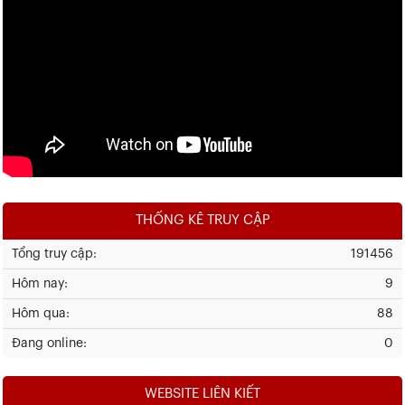
THỐNG KÊ TRUY CẬP
Tổng truy cập:
191456
Hôm nay:
9
Hôm qua:
88
Đang online:
0
WEBSITE LIÊN KIẾT