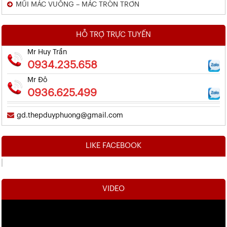
MŨI MÁC VUÔNG – MÁC TRÒN TRƠN
HỖ TRỢ TRỰC TUYẾN
Mr Huy Trần
0934.235.658
Mr Đô
0936.625.499
gd.thepduyphuong@gmail.com
LIKE FACEBOOK
VIDEO