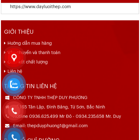
https://www.dayluoithep.com
GIỚI THIỆU
Hướng dẫn mua hàng
Vận chuyển và thanh toán
Cam kết chất lượng
Liên hệ
THÔNG TIN LIÊN HỆ
CÔNG TY TNHH THÉP DUY PHƯƠNG
Số 165 Tân Lập, Đình Bảng, Từ Sơn, Bắc Ninh
Hotline 0936.625.499 Mr Đô - 0934.235.658 Mr. Duy
Email: thepduyphuong1@gmail.com