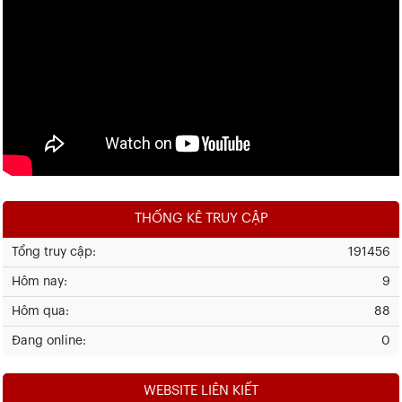
THỐNG KÊ TRUY CẬP
Tổng truy cập:
191456
Hôm nay:
9
Hôm qua:
88
Đang online:
0
WEBSITE LIÊN KIẾT