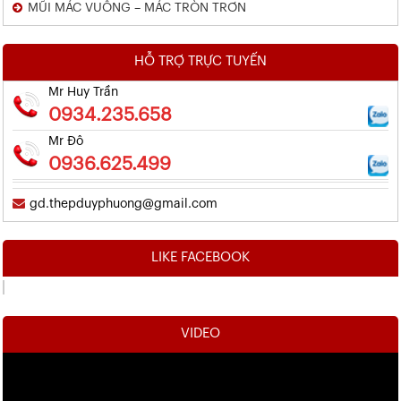
MŨI MÁC VUÔNG – MÁC TRÒN TRƠN
HỖ TRỢ TRỰC TUYẾN
Mr Huy Trần
0934.235.658
Mr Đô
0936.625.499
gd.thepduyphuong@gmail.com
LIKE FACEBOOK
VIDEO