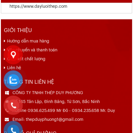
https://www.dayluoithep.com
GIỚI THIỆU
Hướng dẫn mua hàng
Vận chuyển và thanh toán
Cam kết chất lượng
Liên hệ
THÔNG TIN LIÊN HỆ
CÔNG TY TNHH THÉP DUY PHƯƠNG
Số 165 Tân Lập, Đình Bảng, Từ Sơn, Bắc Ninh
Hotline 0936.625.499 Mr Đô - 0934.235.658 Mr. Duy
Email: thepduyphuong1@gmail.com