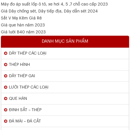
Máy đo áp suất lốp ô tô, xe hơi 4, 5 ,7 chỗ cao cấp 2023
Giá Dây chống sét, Dây tiếp địa, Dây dẫn sét 2024
Sắt V Mạ Kẽm Giá Rẻ
Giá que hàn năm 2023
Giá lưới B40 năm 2023
DANH MỤC SẢN PHẨM
DÂY THÉP CÁC LOẠI
THÉP HÌNH
DÂY THÉP GAI
LƯỚI THÉP CÁC LOẠI
QUE HÀN
ĐINH SẮT – THÉP
ĐÁ MÀI – ĐÁ CẮT