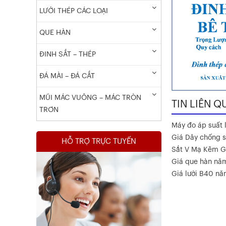
LƯỚI THÉP CÁC LOẠI
QUE HÀN
Chứng Chỉ Dây Mạ Kẽm Nhúng
Nóng
ĐINH SẮT – THÉP
Xem chi tiết
ĐÁ MÀI – ĐÁ CẮT
MŨI MÁC VUÔNG – MÁC TRÒN
TIN LIÊN Q
TRƠN
Máy đo áp suất l
Giá Dây chống s
HỖ TRỢ TRỰC TUYẾN
Sắt V Mạ Kẽm G
Giá que hàn nă
Giá lưới B40 n
Kết Quả Thử Nghiệm Lưới Tô Tường
Xem chi tiết