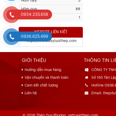
Hôm nay:
5
Kết Quả Thử Nghiệm Lưới Tô Tường
Hôm qua:
88
0934.235.658
Đang online:
1
Xem chi tiết
WEBSITE LIÊN KIẾT
0936.625.499
https://www.dayluoithep.com
GIỚI THIỆU
THÔNG TIN LI
Hướng dẫn mua hàng
CÔNG TY TNH
Vận chuyển và thanh toán
Số 165 Tân Lập
Chứng Chỉ Chất Lượng Thép Cây
Cam kết chất lượng
Hotline 0936.
HÒA PHÁT
Liên hệ
Email: thepd
Xem chi tiết
© 2018 Thép Duy Phương. vattusatthep.com