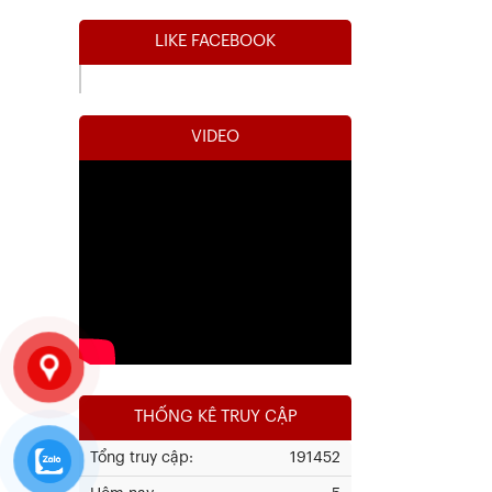
LIKE FACEBOOK
VIDEO
Kết Quả Thử Nghiệm Lưới Tô Tường
Xem chi tiết
THỐNG KÊ TRUY CẬP
Tổng truy cập:
191452