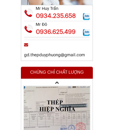
Mr Huy Trần
0934.235.658
Mr Đô
0936.625.499
gd.thepduyphuong@gmail.com
Kết Quả Thử Nghiệm Lưới Tô Tường
CHỨNG CHỈ CHẤT LƯỢNG
Xem chi tiết