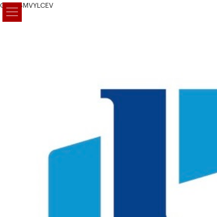
G-CM6MVYLCEV