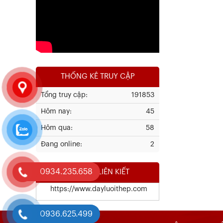
Xem chi tiết
THỐNG KÊ TRUY CẬP
Tổng truy cập:
191853
Hôm nay:
45
Kết Quả Thử Nghiệm Lưới Tô Tường
Hôm qua:
58
Đang online:
2
Xem chi tiết
0934.235.658
WEBSITE LIÊN KIẾT
https://www.dayluoithep.com
0936.625.499