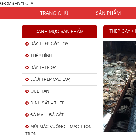
G-CM6MVYLCEV
TRANG CHỦ
SẢN PHẨM
THÉP CÂY +
DANH MỤC SẢN PHẨM
DÂY THÉP CÁC LOẠI
THÉP HÌNH
DÂY THÉP GAI
LƯỚI THÉP CÁC LOẠI
Chứng Chỉ Dây Mạ Kẽm Nhúng
QUE HÀN
Nóng
ĐINH SẮT – THÉP
Xem chi tiết
ĐÁ MÀI – ĐÁ CẮT
MŨI MÁC VUÔNG – MÁC TRÒN
TRƠN