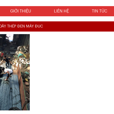
GIỚI THIỆU
LIÊN HỆ
TIN TỨC
 DÂY THÉP ĐEN MÁY ĐUC