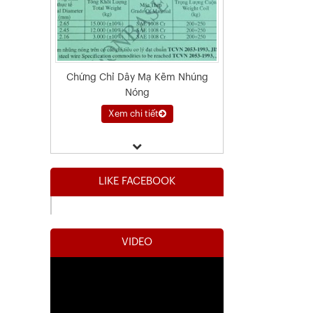
Chứng Chỉ Dây Mạ Kẽm Nhúng
Nóng
Xem chi tiết
LIKE FACEBOOK
VIDEO
Kết Quả Thử Nghiệm Lưới Tô Tường