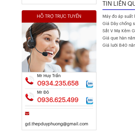
TIN LIÊN Q
HỖ TRỢ TRỰC TUYẾN
Máy đo áp suất l
Giá Dây chống s
Sắt V Mạ Kẽm G
Giá que hàn nă
Kết Quả Thử Nghiệm Lưới Tô Tường
Giá lưới B40 n
Xem chi tiết
Mr Huy Trần
0934.235.658
Mr Đô
0936.625.499
gd.thepduyphuong@gmail.com
Kết Quả Thử Nghiệm Lưới Tô Tường