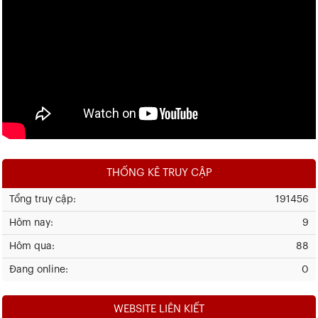
THỐNG KÊ TRUY CẬP
Tổng truy cập:
191456
Hôm nay:
9
Hôm qua:
88
Đang online:
0
WEBSITE LIÊN KIẾT