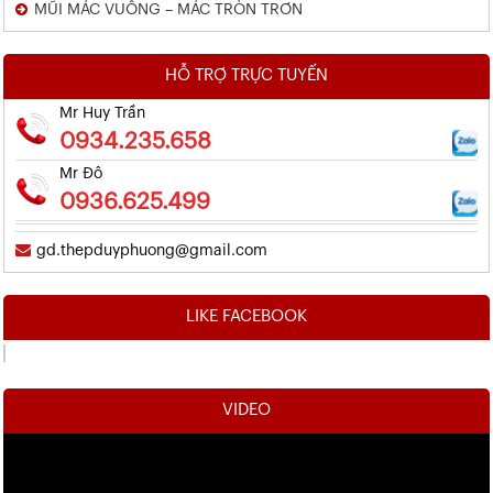
MŨI MÁC VUÔNG – MÁC TRÒN TRƠN
HỖ TRỢ TRỰC TUYẾN
Mr Huy Trần
0934.235.658
Mr Đô
0936.625.499
gd.thepduyphuong@gmail.com
LIKE FACEBOOK
VIDEO