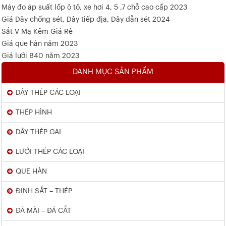
Máy đo áp suất lốp ô tô, xe hơi 4, 5 ,7 chỗ cao cấp 2023
Giá Dây chống sét, Dây tiếp địa, Dây dẫn sét 2024
Sắt V Mạ Kẽm Giá Rẻ
Giá que hàn năm 2023
Giá lưới B40 năm 2023
DANH MỤC SẢN PHẨM
DÂY THÉP CÁC LOẠI
THÉP HÌNH
DÂY THÉP GAI
LƯỚI THÉP CÁC LOẠI
QUE HÀN
ĐINH SẮT – THÉP
ĐÁ MÀI – ĐÁ CẮT