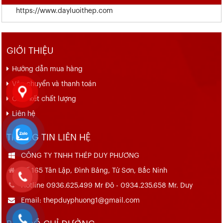
https://www.dayluoithep.com
GIỚI THIỆU
Hướng dẫn mua hàng
Vận chuyển và thanh toán
Cam kết chất lượng
Liên hệ
THÔNG TIN LIÊN HỆ
CÔNG TY TNHH THÉP DUY PHƯƠNG
Số 165 Tân Lập, Đình Bảng, Từ Sơn, Bắc Ninh
Hotline 0936.625.499 Mr Đô - 0934.235.658 Mr. Duy
Email: thepduyphuong1@gmail.com